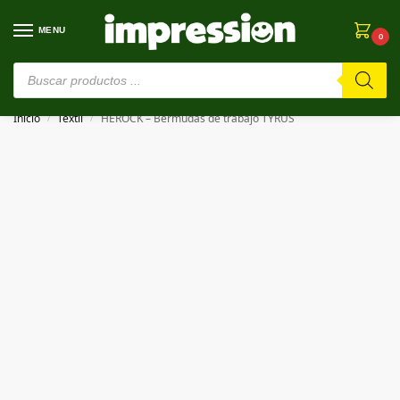
MENU
0
⚠️ Estamos en pruebas. Si algo falla, ¡Perdón!⚠️
Inicio
Textil
HEROCK – Bermudas de trabajo TYRUS
/
/