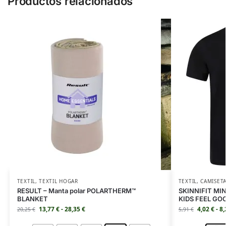
Productos relacionados
TEXTIL
,
TEXTIL HOGAR
TEXTIL
,
CAMISET
RESULT – Manta polar POLARTHERM™
SKINNIFIT MINI
BLANKET
KIDS FEEL GO
13,77
€
-
28,35
€
4,02
€
-
8
20,25
€
5,91
€