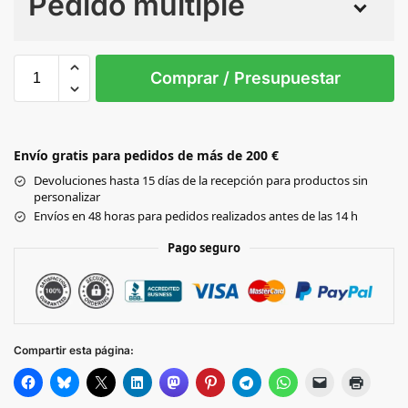
Pedido múltiple
Sin Imprimir
1 tinta
2 tintas
Todo color
3XL /
4XL /
5XL /
6XL /
7XL /
Comprar / Presupuestar
52
54
56
58
60
Black
Envío gratis para pedidos de más de 200 €
GREY/BLACK
Devoluciones hasta 15 días de la recepción para productos sin
personalizar
Envíos en 48 horas para pedidos realizados antes de las 14 h
NAVY
Pago seguro
Compartir esta página: