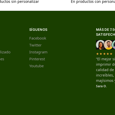
uctos sin personalizar
En productos con persona
SÍGUENOS
MÁS DE 7.
SATISFEC
Facebook
Twitter
lizado
Instagram
★★★★★
nes
Pinterest
“El mejor s
imprimir de
Youtube
calidad de
increíbles
majísimos 
Sara O.