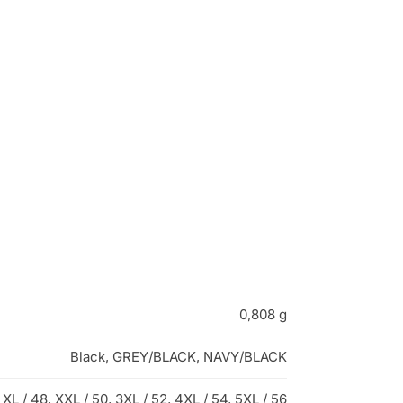
0,808 g
Black
,
GREY/BLACK
,
NAVY/BLACK
,
XL / 48
,
XXL / 50
,
3XL / 52
,
4XL / 54
,
5XL / 56