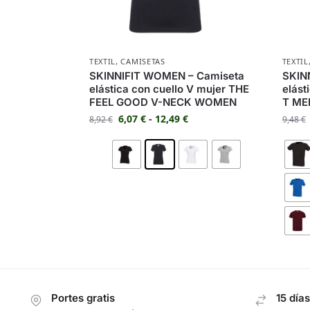
TEXTIL
,
CAMISETAS
TEXTIL
SKINNIFIT WOMEN – Camiseta
SKIN
elástica con cuello V mujer THE
elás
FEEL GOOD V-NECK WOMEN
T ME
6,07
€
-
12,49
€
8,92
€
9,48
€
Portes gratis
15 día