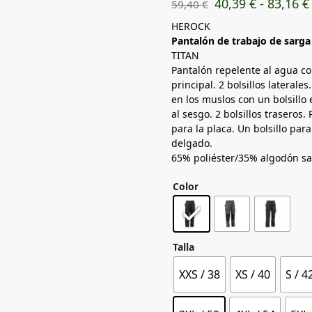
40,39
€
-
83,16
€
59,40
€
HEROCK
Pantalón de trabajo de sarga
TITAN
Pantalón repelente al agua con
principal. 2 bolsillos laterales
en los muslos con un bolsillo e
al sesgo. 2 bolsillos traseros.
para la placa. Un bolsillo para
delgado.
65% poliéster/35% algodón s
Color
Talla
XXS / 38
XS / 40
S / 4