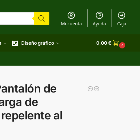
Mi cuenta
Ayuda
Caja
n
Diseño gráfico
0,00
€
0
antalón de
sarga de
repelente al