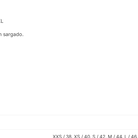
XL
n sargado.
XXS / 38
,
XS / 40
,
S / 42
,
M / 44
,
L / 46