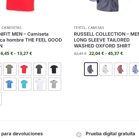
,
CAMISETAS
TEXTIL
,
CAMISAS
NIFIT MEN – Camiseta
RUSSELL COLLECTION – ME
tica hombre THE FEEL GOOD
LONG SLEEVE TAILORED
N
WASHED OXFORD SHIRT
6,45
€
-
13,27
€
22,04
€
-
45,37
€
32,41
€
s para devoluciones
Prueba digital gratuita