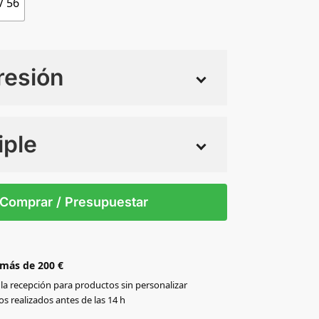
/ 56
resión
iple
 tintas
Todo color
L /
5XL /
L / 46
M / 44
S / 42
XL / 48
XS / 40
Comprar / Presupuestar
56
 más de 200 €
la recepción para productos sin personalizar
s realizados antes de las 14 h