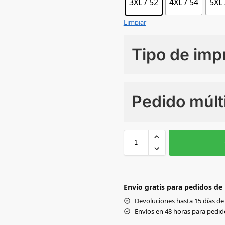
3XL / 52
4XL / 54
5XL 
Limpiar
Tipo de imp
Numero de colores
Pedido múlt
Sin Imprimir
1 tinta
2
3XL /
4X
52
54
Black
Envío gratis para pedidos de
GREY/BLACK
Devoluciones hasta 15 días de 
Envíos en 48 horas para pedido
NAVY/BLACK