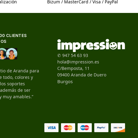
lización
Bizum / MasterCard / Visa / PayPal
500 CLIENTES
HOS
✆ 947 54 63 93
hola@impression.es
C/Bemposta, 11
itio de Aranda para
09400 Aranda de Duero
 todo, colores y
Burgos
 los soportes
, además de ser
y muy amables.”