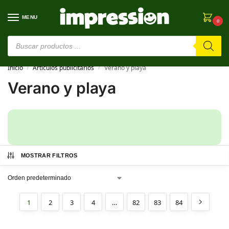
MENU
0
⚠️ Estamos en pruebas. Si algo falla, ¡Perdón!⚠️
Inicio
Artículos publicitarios
Verano y playa
/
/
Verano y playa
MOSTRAR FILTROS
1
2
3
4
…
82
83
84