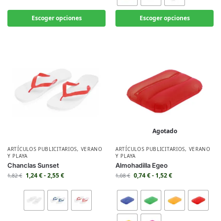
Escoger opciones
Escoger opciones
Agotado
ARTÍCULOS PUBLICITARIOS
,
VERANO
ARTÍCULOS PUBLICITARIOS
,
VERANO
Y PLAYA
Y PLAYA
Chanclas Sunset
Almohadilla Egeo
1,24
€
-
2,55
€
0,74
€
-
1,52
€
1,82
€
1,08
€