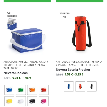
ARTÍCULOS PUBLICITARIOS
,
OCIO Y
ARTÍCULOS PUBLICITARIOS
,
VERANO
TIEMPO LIBRE
,
VERANO Y PLAYA
,
Y PLAYA
,
TAZAS
,
BOTES Y TERMOS
TAKE AWAY
Nevera Botella Fresher
Nevera Coolcan
1,58
€
-
3,25
€
2,32
€
0,95
€
-
1,96
€
1,40
€