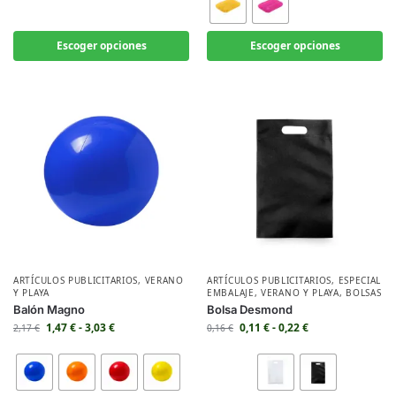
Escoger opciones
Escoger opciones
ARTÍCULOS PUBLICITARIOS
,
VERANO
ARTÍCULOS PUBLICITARIOS
,
ESPECIAL
Y PLAYA
EMBALAJE
,
VERANO Y PLAYA
,
BOLSAS
Balón Magno
Bolsa Desmond
1,47
€
-
3,03
€
0,11
€
-
0,22
€
2,17
€
0,16
€