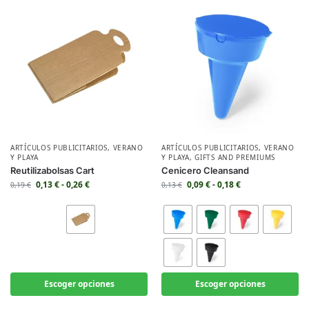
ARTÍCULOS PUBLICITARIOS
,
VERANO
ARTÍCULOS PUBLICITARIOS
,
VERANO
Y PLAYA
Y PLAYA
,
GIFTS AND PREMIUMS
Reutilizabolsas Cart
Cenicero Cleansand
0,13
€
-
0,26
€
0,09
€
-
0,18
€
0,19
€
0,13
€
Escoger opciones
Escoger opciones