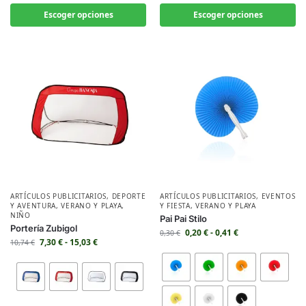
Escoger opciones
Escoger opciones
ARTÍCULOS PUBLICITARIOS
,
DEPORTE
ARTÍCULOS PUBLICITARIOS
,
EVENTOS
Y AVENTURA
,
VERANO Y PLAYA
,
Y FIESTA
,
VERANO Y PLAYA
NIÑO
Pai Pai Stilo
Portería Zubigol
0,20
€
-
0,41
€
0,30
€
7,30
€
-
15,03
€
10,74
€