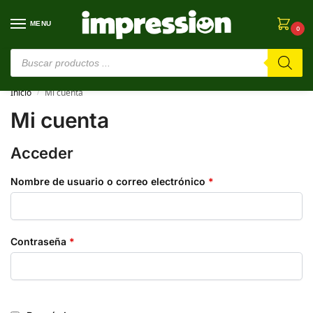
MENU
0
⚠️ Estamos en pruebas. Si algo falla, ¡Perdón!⚠️
Inicio
Mi cuenta
/
Mi cuenta
Acceder
Nombre de usuario o correo electrónico
*
Contraseña
*