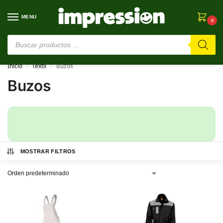
MENU
0
⚠️ Estamos en pruebas. Si algo falla, ¡Perdón!⚠️
Inicio
Textil
Buzos
/
/
Buzos
MOSTRAR FILTROS