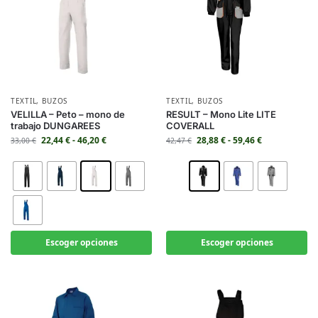
TEXTIL
,
BUZOS
TEXTIL
,
BUZOS
VELILLA – Peto – mono de
RESULT – Mono Lite LITE
trabajo DUNGAREES
COVERALL
22,44
€
-
46,20
€
28,88
€
-
59,46
€
33,00
€
42,47
€
Escoger opciones
Escoger opciones