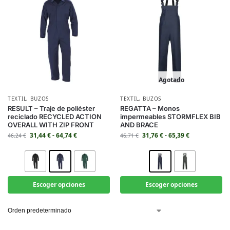
Agotado
TEXTIL
,
BUZOS
TEXTIL
,
BUZOS
RESULT – Traje de poliéster
REGATTA – Monos
reciclado RECYCLED ACTION
impermeables STORMFLEX BIB
OVERALL WITH ZIP FRONT
AND BRACE
31,44
€
-
64,74
€
31,76
€
-
65,39
€
46,24
€
46,71
€
Escoger opciones
Escoger opciones