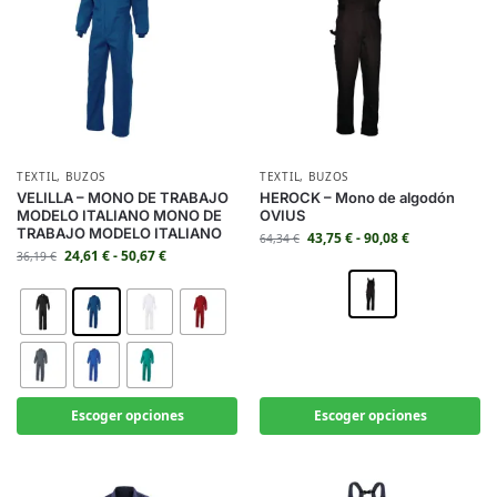
TEXTIL
,
BUZOS
TEXTIL
,
BUZOS
VELILLA – MONO DE TRABAJO
HEROCK – Mono de algodón
MODELO ITALIANO MONO DE
OVIUS
TRABAJO MODELO ITALIANO
43,75
€
-
90,08
€
64,34
€
24,61
€
-
50,67
€
36,19
€
Escoger opciones
Escoger opciones