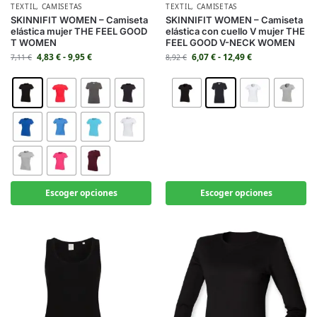
TEXTIL
,
CAMISETAS
TEXTIL
,
CAMISETAS
SKINNIFIT WOMEN – Camiseta
SKINNIFIT WOMEN – Camiseta
elástica mujer THE FEEL GOOD
elástica con cuello V mujer THE
T WOMEN
FEEL GOOD V-NECK WOMEN
4,83
€
-
9,95
€
6,07
€
-
12,49
€
7,11
€
8,92
€
Escoger opciones
Escoger opciones