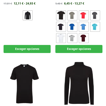
12,11
€
-
24,93
€
6,45
€
-
13,27
€
17,81
€
9,48
€
Escoger opciones
Escoger opciones