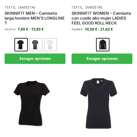
TEXTIL
,
CAMISETAS
TEXTIL
,
CAMISETAS
SKINNIFIT MEN – Camiseta
SKINNIFIT WOMEN – Camiseta
larga hombre MEN’S LONGLINE
con cuello alto mujer LADIES
T
FEEL GOOD ROLL NECK
7,69
€
-
15,83
€
10,50
€
-
21,62
€
11,31
€
15,44
€
Escoger opciones
Escoger opciones