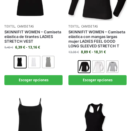
TEXTIL
,
CAMISETAS
TEXTIL
,
CAMISETAS
SKINNIFIT WOMEN – Camiseta
SKINNIFIT WOMEN – Camiseta
elástica de tirantes LADIES
elástica con mangas largas
STRETCH VEST
mujer LADIES FEEL GOOD
LONG SLEEVED STRETCH T
6,39
€
-
13,16
€
9,40
€
8,89
€
-
18,31
€
13,08
€
Escoger opciones
Escoger opciones