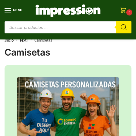
MENU
0
⚠️ Estamos en pruebas. Si algo falla, ¡Perdón!⚠️
Inicio
Textil
Camisetas
/
/
Camisetas