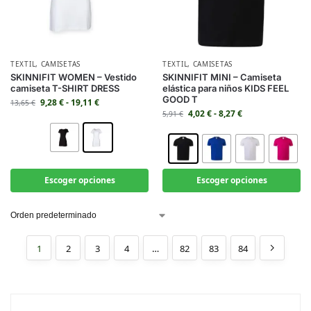
TEXTIL
,
CAMISETAS
TEXTIL
,
CAMISETAS
SKINNIFIT WOMEN – Vestido
SKINNIFIT MINI – Camiseta
camiseta T-SHIRT DRESS
elástica para niños KIDS FEEL
GOOD T
9,28
€
-
19,11
€
13,65
€
4,02
€
-
8,27
€
5,91
€
Escoger opciones
Escoger opciones
1
2
3
4
…
82
83
84