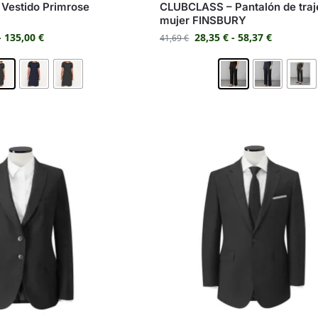
Vestido Primrose
CLUBCLASS – Pantalón de traj
mujer FINSBURY
-
135,00
€
28,35
€
-
58,37
€
41,69
€