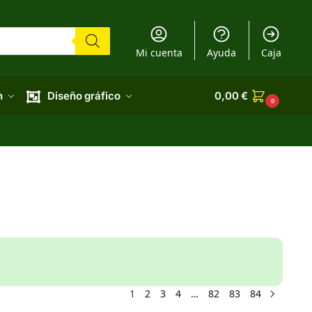
Mi cuenta
Ayuda
Caja
n
Diseño gráfico
0,00
€
0
1
2
3
4
…
82
83
84