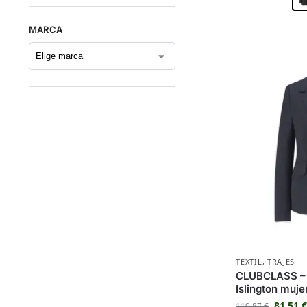
MARCA
TEXTIL
,
TRAJES
CLUBCLASS – 
Islington muj
81,51
119,87
€