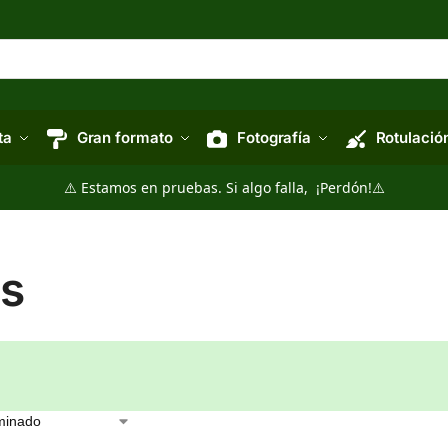
ta
Gran formato
Fotografía
Rotulació
⚠️ Estamos en pruebas. Si algo falla, ¡Perdón!⚠️
es