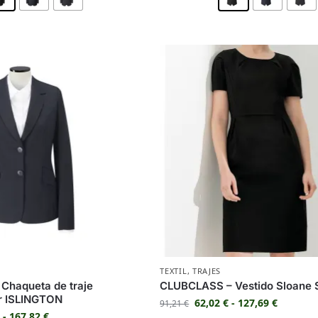
TEXTIL
,
TRAJES
Chaqueta de traje
CLUBCLASS – Vestido Sloane
er ISLINGTON
62,02
€
-
127,69
€
91,21
€
€
-
167,82
€