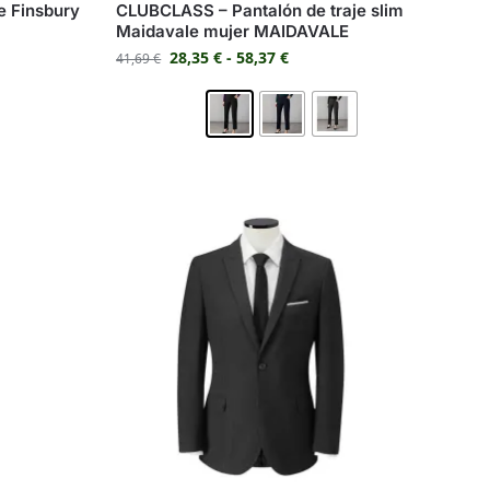
e Finsbury
CLUBCLASS – Pantalón de traje slim
Maidavale mujer MAIDAVALE
28,35
€
-
58,37
€
41,69
€