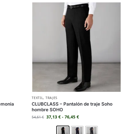
TEXTIL
,
TRAJES
emonia
CLUBCLASS – Pantalón de traje Soho
hombre SOHO
37,13
€
-
76,45
€
54,61
€