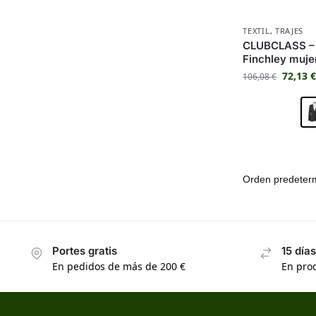
TEXTIL
,
TRAJES
CLUBCLASS – 
Finchley muj
72,13
106,08
€
Portes gratis
15 día
En pedidos de más de 200 €
En prod