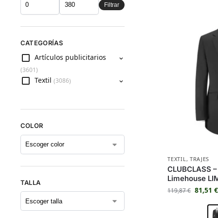
Filtrar
CATEGORÍAS
Artículos publicitarios
3601
Textil
3086
COLOR
TEXTIL
,
TRAJES
CLUBCLASS –
Limehouse L
TALLA
81,51
119,87
€