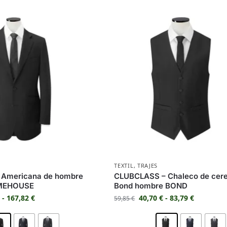
TEXTIL
,
TRAJES
 Americana de hombre
CLUBCLASS – Chaleco de cer
IMEHOUSE
Bond hombre BOND
€
-
167,82
€
40,70
€
-
83,79
€
59,85
€