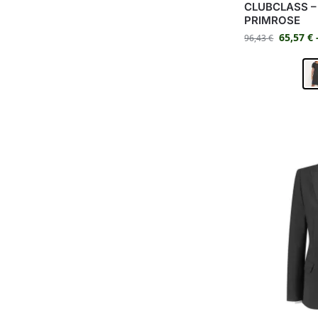
CLUBCLASS – 
PRIMROSE
65,57
€
96,43
€