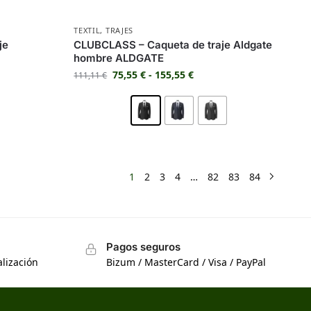
TEXTIL
,
TRAJES
je
CLUBCLASS – Caqueta de traje Aldgate
hombre ALDGATE
75,55
€
-
155,55
€
111,11
€
1
2
3
4
…
82
83
84
Pagos seguros
lización
Bizum / MasterCard / Visa / PayPal