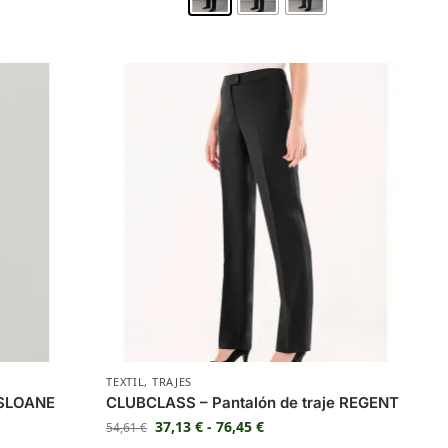
TEXTIL
,
TRAJES
 SLOANE
CLUBCLASS – Pantalón de traje REGENT
37,13
€
-
76,45
€
54,61
€