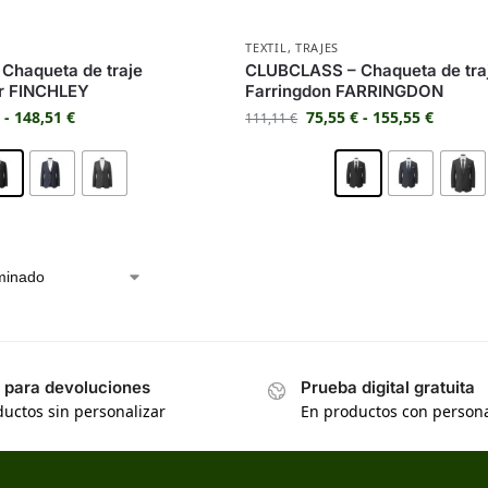
TEXTIL
,
TRAJES
Chaqueta de traje
CLUBCLASS – Chaqueta de tra
er FINCHLEY
Farringdon FARRINGDON
€
-
148,51
€
75,55
€
-
155,55
€
111,11
€
s para devoluciones
Prueba digital gratuita
uctos sin personalizar
En productos con persona