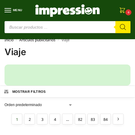
MENU
0
⚠️ Estamos en pruebas. Si algo falla, ¡Perdón!⚠️
Inicio
Artículos publicitarios
Viaje
/
/
Viaje
MOSTRAR FILTROS
1
2
3
4
…
82
83
84