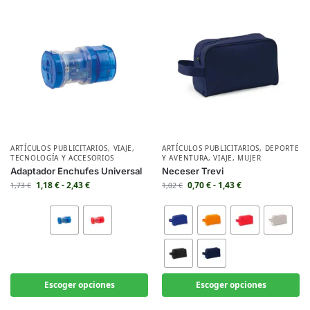
ARTÍCULOS PUBLICITARIOS
,
VIAJE
,
ARTÍCULOS PUBLICITARIOS
,
DEPORTE
TECNOLOGÍA Y ACCESORIOS
Y AVENTURA
,
VIAJE
,
MUJER
Adaptador Enchufes Universal
Neceser Trevi
1,18
€
-
2,43
€
0,70
€
-
1,43
€
1,73
€
1,02
€
Escoger opciones
Escoger opciones