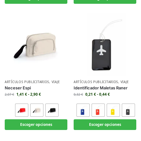
ARTÍCULOS PUBLICITARIOS
,
VIAJE
ARTÍCULOS PUBLICITARIOS
,
VIAJE
Neceser Espi
Identificador Maletas Raner
1,41
€
-
2,90
€
0,21
€
-
0,44
€
2,07
€
0,32
€
Escoger opciones
Escoger opciones