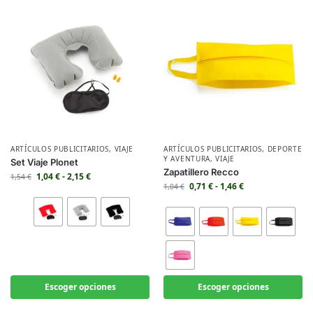
ARTÍCULOS PUBLICITARIOS
,
VIAJE
ARTÍCULOS PUBLICITARIOS
,
DEPORTE
Y AVENTURA
,
VIAJE
Set Viaje Plonet
Zapatillero Recco
1,04
€
-
2,15
€
1,54
€
0,71
€
-
1,46
€
1,04
€
Escoger opciones
Escoger opciones