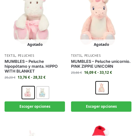
Agotado
Agotado
TEXTIL
,
PELUCHES
TEXTIL
,
PELUCHES
MUMBLES – Peluche
MUMBLES – Peluche unicornio.
hipopótamo y manta. HIPPO
PINK ZIPPIE UNICORN
WITH BLANKET
16,09
€
-
33,12
€
23,66
€
13,76
€
-
28,32
€
20,23
€
Escoger opciones
Escoger opciones