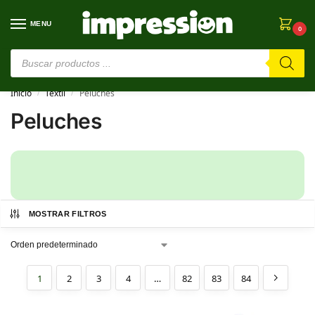
MENU
0
⚠️ Estamos en pruebas. Si algo falla, ¡Perdón!⚠️
Inicio
Textil
Peluches
/
/
Peluches
MOSTRAR FILTROS
1
2
3
4
…
82
83
84