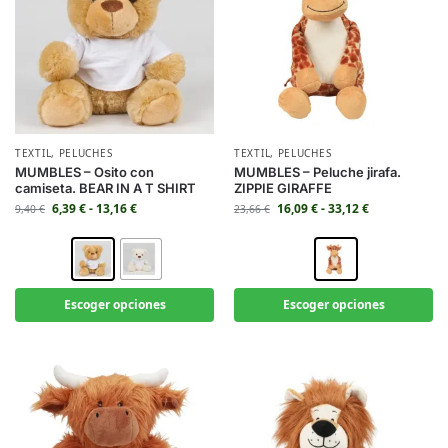
TEXTIL
,
PELUCHES
TEXTIL
,
PELUCHES
MUMBLES – Osito con
MUMBLES – Peluche jirafa.
camiseta. BEAR IN A T SHIRT
ZIPPIE GIRAFFE
6,39
€
-
13,16
€
16,09
€
-
33,12
€
9,40
€
23,66
€
Escoger opciones
Escoger opciones