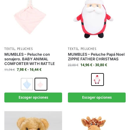
TEXTIL
,
PELUCHES
TEXTIL
,
PELUCHES
MUMBLES – Peluche con
MUMBLES – Peluche Papá Noel
sonajero. BABY ANIMAL
ZIPPIE FATHER CHRISTMAS
COMFORTER WITH RATTLE
14,96
€
-
30,80
€
22,00
€
7,98
€
-
16,44
€
11,74
€
Escoger opciones
Escoger opciones