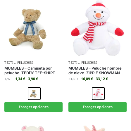
TEXTIL
,
PELUCHES
TEXTIL
,
PELUCHES
MUMBLES – Camiseta por
MUMBLES – Peluche hombre
peluche. TEDDY TEE-SHIRT
de nieve. ZIPPIE SNOWMAN
1,34
€
-
3,90
€
16,09
€
-
33,12
€
1,97
€
23,66
€
Escoger opciones
Escoger opciones