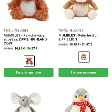
TEXTIL
,
PELUCHES
TEXTIL
,
PELUCHES
MUMBLES – Peluche vaca
MUMBLES – Peluche léon
ecosésa. ZIPPIE HIGHLAND
ZIPPIE LION
COW
16,99
€
-
34,97
€
24,98
€
16,99
€
-
34,97
€
24,98
€
Escoger opciones
Escoger opciones