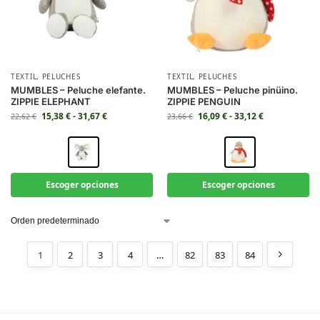
TEXTIL
,
PELUCHES
TEXTIL
,
PELUCHES
MUMBLES – Peluche elefante.
MUMBLES – Peluche pinüino.
ZIPPIE ELEPHANT
ZIPPIE PENGUIN
15,38
€
-
31,67
€
16,09
€
-
33,12
€
22,62
€
23,66
€
Escoger opciones
Escoger opciones
1
2
3
4
…
82
83
84