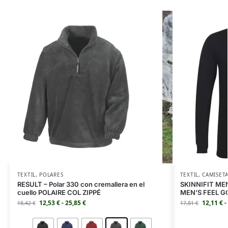
TEXTIL
,
POLARES
TEXTIL
,
CAMISET
RESULT – Polar 330 con cremallera en el
SKINNIFIT MEN 
cuello POLAIRE COL ZIPPÉ
MEN’S FEEL G
12,53
€
-
25,85
€
12,11
€
-
18,42
€
17,81
€