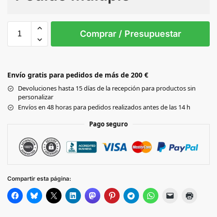
Sin Imprimir
1 tinta
2 tintas
Todo color
3XL /
4XL /
5XL /
L / 46
M / 44
S / 
Comprar / Presupuestar
52
54
56
Black
Envío gratis para pedidos de más de 200 €
Beige
Devoluciones hasta 15 días de la recepción para productos sin
personalizar
Envíos en 48 horas para pedidos realizados antes de las 14 h
GREY
Pago seguro
NAVY
ROYAL
Compartir esta página: