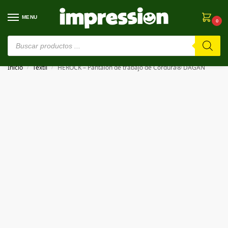
MENU
0
⚠️ Estamos en pruebas. Si algo falla, ¡Perdón!⚠️
Inicio
Textil
HEROCK – Pantalón de trabajo de Cordura® DAGAN
/
/