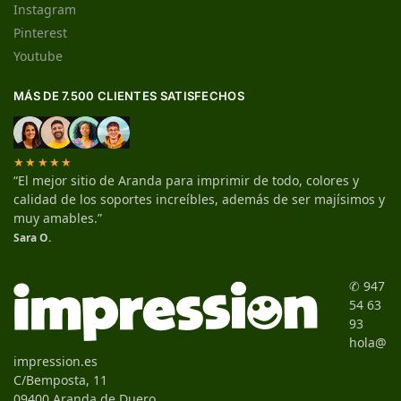
Instagram
Pinterest
Youtube
MÁS DE 7.500 CLIENTES SATISFECHOS
★★★★★
“El mejor sitio de Aranda para imprimir de todo, colores y
calidad de los soportes increíbles, además de ser majísimos y
muy amables.”
Sara O.
✆ 947
54 63
93
hola@
impression.es
C/Bemposta, 11
09400 Aranda de Duero