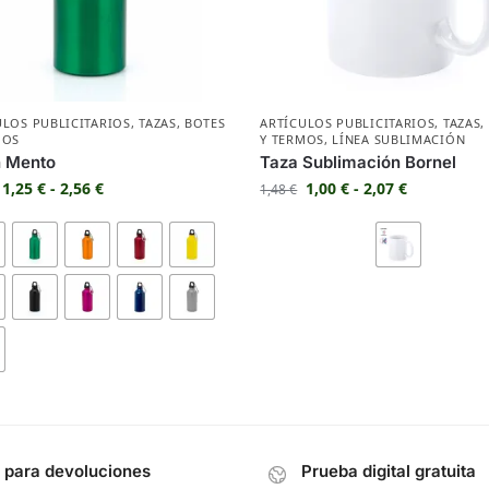
ULOS PUBLICITARIOS
,
TAZAS
,
BOTES
ARTÍCULOS PUBLICITARIOS
,
TAZAS
,
MOS
Y TERMOS
,
LÍNEA SUBLIMACIÓN
n Mento
Taza Sublimación Bornel
1,25
€
-
2,56
€
1,00
€
-
2,07
€
1,48
€
s para devoluciones
Prueba digital gratuita