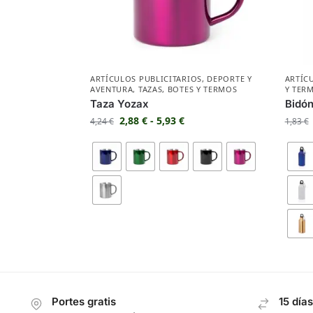
ARTÍCULOS PUBLICITARIOS
,
DEPORTE Y
ARTÍC
AVENTURA
,
TAZAS
,
BOTES Y TERMOS
Y TER
Taza Yozax
Bidó
2,88
€
-
5,93
€
4,24
€
1,83
€
Portes gratis
15 día