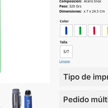
Composición:
Acero Inox
Peso:
320 Grs
Dimensiones:
x 7 x 24.5 Cm
Color
Talla
S/T
Limpiar
Tipo de imp
Numero de colores
Pedido múlt