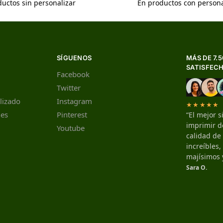
uctos sin personalizar
En productos con persona
SÍGUENOS
MÁS DE 7.
SATISFEC
Facebook
Twitter
lizado
Instagram
★★★★★
nes
Pinterest
“El mejor s
imprimir de
Youtube
calidad de
increíbles
majísimos 
Sara O.