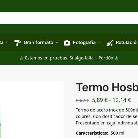
ta
Gran formato
Fotografía
Rotulació
⚠️ Estamos en pruebas. Si algo falla, ¡Perdón!⚠️
Termo Hos
5,89
€
-
12,14
€
8,67
€
Termo de acero inox de 500ml
colores. Con dosificador de se
Presentado en caja individual
Características:
500 ml