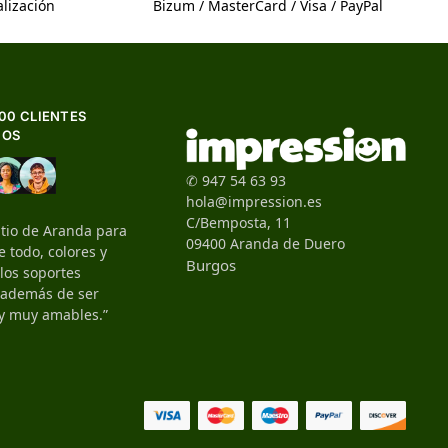
lización
Bizum / MasterCard / Visa / PayPal
500 CLIENTES
HOS
✆ 947 54 63 93
hola@impression.es
C/Bemposta, 11
itio de Aranda para
09400 Aranda de Duero
 todo, colores y
Burgos
 los soportes
, además de ser
y muy amables.”