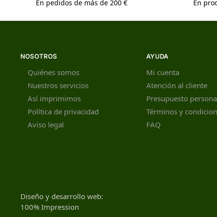
En pedidos de más de 200 €
En prod
NOSOTROS
AYUDA
Quiénes somos
Mi cuenta
Nuestros servicios
Atención al cliente
Así imprimimos
Presupuesto persona
Política de privacidad
Términos y condicio
Aviso legal
FAQ
Diseño y desarrollo web:
100% Impression