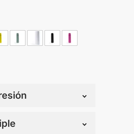
resión
iple