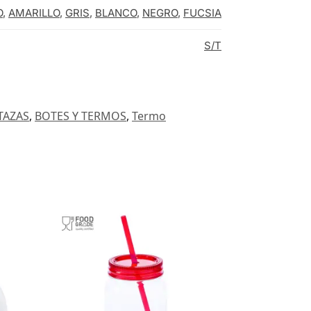
O
,
AMARILLO
,
GRIS
,
BLANCO
,
NEGRO
,
FUCSIA
S/T
TAZAS
,
BOTES Y TERMOS
,
Termo