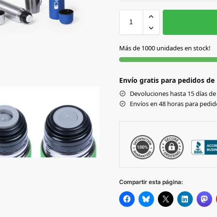
Sin Imprimir
1 tinta
2
AMARILLO
Más de 1000 unidades en stock!
AZUL
Envío gratis para pedidos de
BLANCO
Devoluciones hasta 15 días de 
Envíos en 48 horas para pedido
FUCSIA
GRIS
NEGRO
Compartir esta página:
ROJO