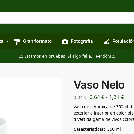
ta
Gran formato
Fotografía
Rotulació
⚠️ Estamos en pruebas. Si algo falla, ¡Perdón!⚠️
Vaso Nelo
0,64
€
-
1,31
€
0,94
€
Vaso de cerámica de 350ml de
exterior e interior en color b
divertida gama de vivos colore
Características:
350 ml