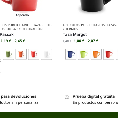
Agotado
ULOS PUBLICITARIOS
,
TAZAS
,
BOTES
ARTÍCULOS PUBLICITARIOS
,
TAZAS
,
MOS
,
HOGAR Y DECORACIÓN
Y TERMOS
 Passak
Taza Margot
1,19
€
-
2,45
€
1,00
€
-
2,07
€
1,48
€
s para devoluciones
Prueba digital gratuita
uctos sin personalizar
En productos con persona