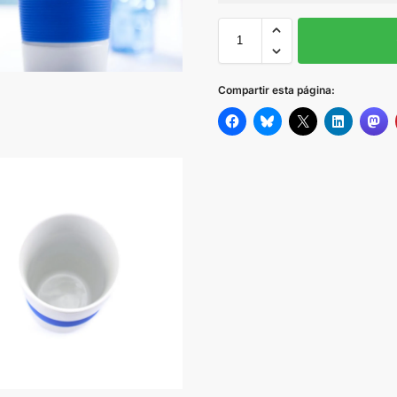
Sin Imprimir
1 tinta
2
AMARILLO
Compartir esta página:
AZUL
ROJO