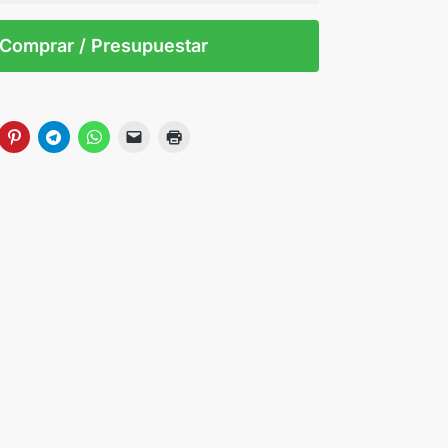
 tintas
Todo color
S/T
Comprar / Presupuestar