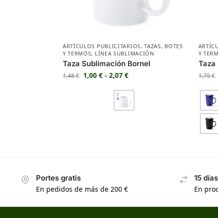
ARTÍCULOS PUBLICITARIOS
,
TAZAS
,
BOTES
ARTÍC
Y TERMOS
,
LÍNEA SUBLIMACIÓN
Y TER
Taza Sublimación Bornel
Taza
1,00
€
-
2,07
€
1,48
€
1,75
€
Portes gratis
15 día
En pedidos de más de 200 €
En prod