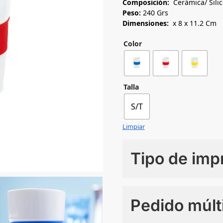
Composición:
Cerámica/ Sili
Peso:
240 Grs
Dimensiones:
x 8 x 11.2 Cm
Color
Talla
S/T
Limpiar
Tipo de imp
Numero de colores
Pedido múlt