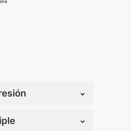
cona
resión
iple