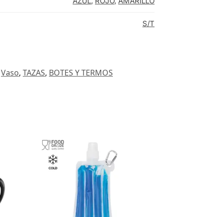
AZUL
,
ROJO
,
AMARILLO
S/T
Vaso
,
TAZAS
,
BOTES Y TERMOS