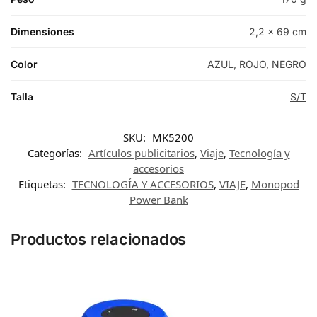
Dimensiones
2,2 × 69 cm
Color
AZUL
,
ROJO
,
NEGRO
Talla
S/T
SKU:
MK5200
Categorías:
Artículos publicitarios
,
Viaje
,
Tecnología y
accesorios
Etiquetas:
TECNOLOGÍA Y ACCESORIOS
,
VIAJE
,
Monopod
Power Bank
Productos relacionados