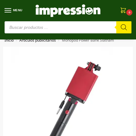
MENU
0
⚠️ Estamos en pruebas. Si algo falla, ¡Perdón!⚠️
Inicio
Artículos publicitarios
Monopod Power Bank Slatham
/
/