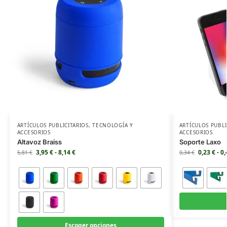
ARTÍCULOS PUBLICITARIOS
,
TECNOLOGÍA Y
ARTÍCULOS PUBLI
ACCESORIOS
ACCESORIOS
Altavoz Braiss
Soporte Laxo
3,95
€
-
8,14
€
0,23
€
-
0
5,81
€
0,34
€
Escoger opciones