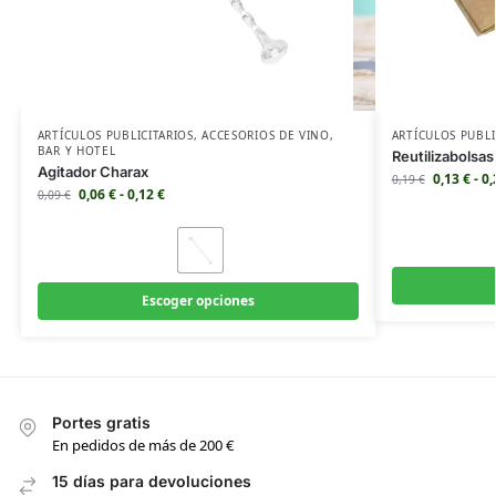
ARTÍCULOS PUBLICITARIOS
,
ACCESORIOS DE VINO
,
ARTÍCULOS PUBLI
BAR Y HOTEL
Reutilizabolsas
Agitador Charax
0,13
€
-
0
0,19
€
0,06
€
-
0,12
€
0,09
€
Escoger opciones
Portes gratis
En pedidos de más de 200 €
15 días para devoluciones