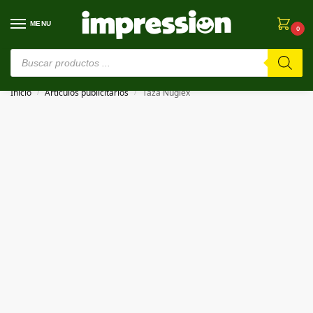
MENU
0
⚠️ Estamos en pruebas. Si algo falla, ¡Perdón!⚠️
Inicio
Artículos publicitarios
Taza Nuglex
/
/