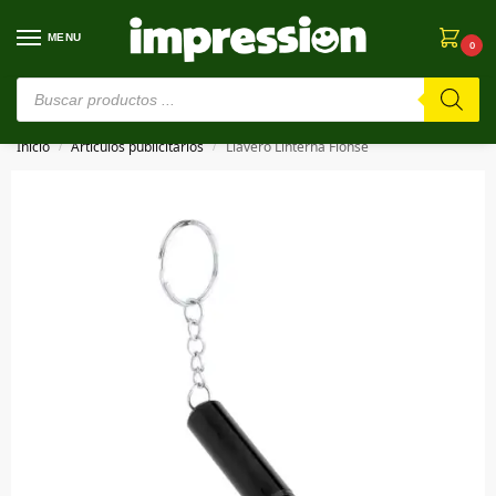
MENU
0
⚠️ Estamos en pruebas. Si algo falla, ¡Perdón!⚠️
Inicio
Artículos publicitarios
Llavero Linterna Flonse
/
/