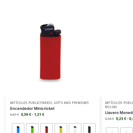
ARTÍCULOS PUBLICITARIOS
,
GIFTS AND PREMIUMS
ARTÍCULOS PUBLI
BOLSAS
Encendedor Minicricket
Llavero Moned
0,59
€
-
1,21
€
0,87
€
0,23
€
-
0
0,34
€