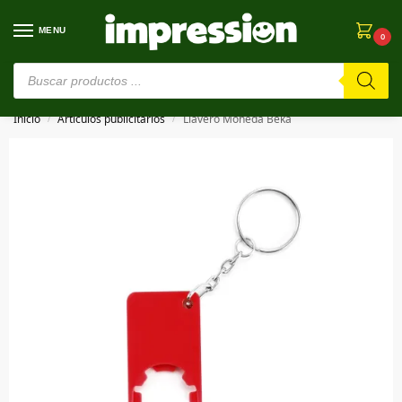
MENU
0
⚠️ Estamos en pruebas. Si algo falla, ¡Perdón!⚠️
Inicio
Artículos publicitarios
Llavero Moneda Beka
/
/