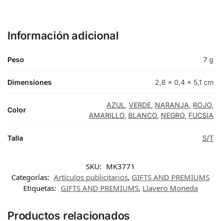
ROJO
Información adicional
VERDE
Peso
7 g
Dimensiones
2,8 × 0,4 × 5,1 cm
AZUL
,
VERDE
,
NARANJA
,
ROJO
,
Color
AMARILLO
,
BLANCO
,
NEGRO
,
FUCSIA
Talla
S/T
SKU:
MK3771
Categorías:
Artículos publicitarios
,
GIFTS AND PREMIUMS
Etiquetas:
GIFTS AND PREMIUMS
,
Llavero Moneda
Productos relacionados