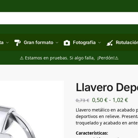
ta
Gran formato
Fotografía
Rotulació
⚠️ Estamos en pruebas. Si algo falla, ¡Perdón!⚠️
Llavero Dep
0,50
€
-
1,02
€
0,73
€
Llavero metálico en acabado p
deportivos en relieve. Presen
troquelado y acabado en antel
Características: