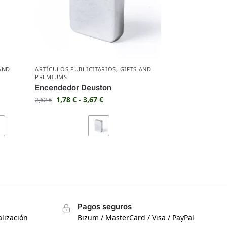
AND
ARTÍCULOS PUBLICITARIOS
,
GIFTS AND
PREMIUMS
Encendedor Deuston
1,78
€
-
3,67
€
2,62
€
Pagos seguros
lización
Bizum / MasterCard / Visa / PayPal