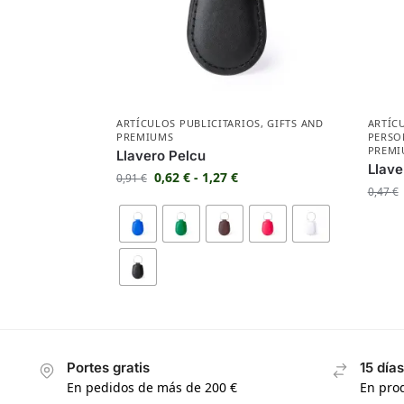
ARTÍCULOS PUBLICITARIOS
,
GIFTS AND
ARTÍC
PREMIUMS
PERSO
PREMI
Llavero Pelcu
Llave
0,62
€
-
1,27
€
0,91
€
0,47
€
Portes gratis
15 día
En pedidos de más de 200 €
En prod