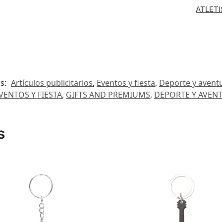
ATLET
as:
Artículos publicitarios
,
Eventos y fiesta
,
Deporte y avent
VENTOS Y FIESTA
,
GIFTS AND PREMIUMS
,
DEPORTE Y AVEN
s