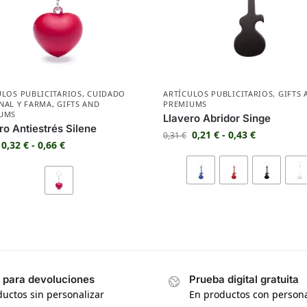
ULOS PUBLICITARIOS
,
CUIDADO
ARTÍCULOS PUBLICITARIOS
,
GIFTS 
NAL Y FARMA
,
GIFTS AND
PREMIUMS
UMS
Llavero Abridor Singe
ro Antiestrés Silene
0,21
€
-
0,43
€
0,31
€
0,32
€
-
0,66
€
s para devoluciones
Prueba digital gratuita
uctos sin personalizar
En productos con persona