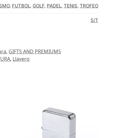
ISMO
,
FUTBOL
,
GOLF
,
PADEL
,
TENIS
,
TROFEO
S/T
ura
,
GIFTS AND PREMIUMS
TURA
,
Llavero