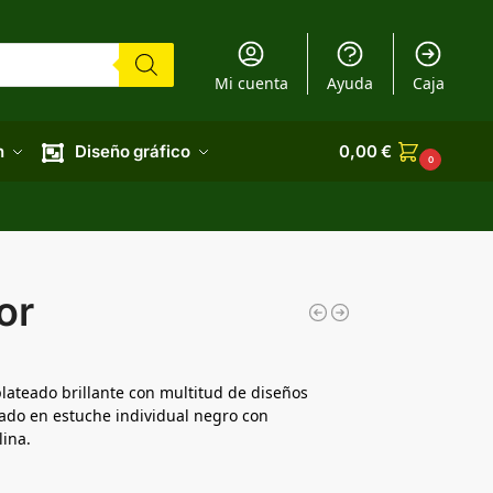
Mi cuenta
Ayuda
Caja
n
Diseño gráfico
0,00
€
0
or
lateado brillante con multitud de diseños
tado en estuche individual negro con
ina.