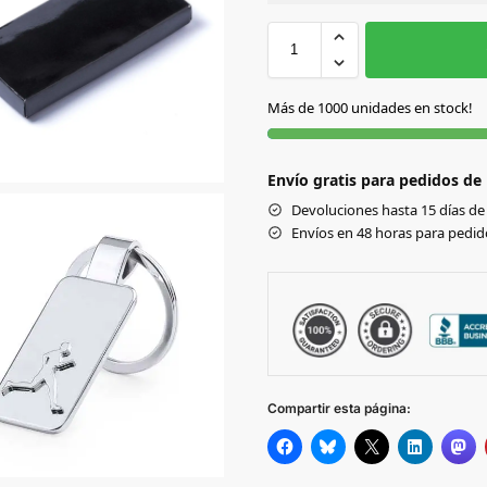
Sin Imprimir
1 tinta
2
ATLETISMO
Más de 1000 unidades en stock!
FUTBOL
Envío gratis para pedidos de
GOLF
Devoluciones hasta 15 días de 
Envíos en 48 horas para pedido
PADEL
TENIS
TROFEO
Compartir esta página: