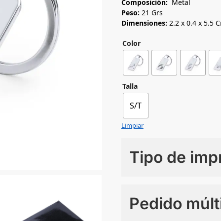
Composición:
Metal
Peso:
21 Grs
Dimensiones:
2.2 x 0.4 x 5.5 
Color
Talla
S/T
Limpiar
Tipo de imp
Numero de colores
Pedido múlt