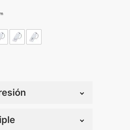
Cm
resión
iple