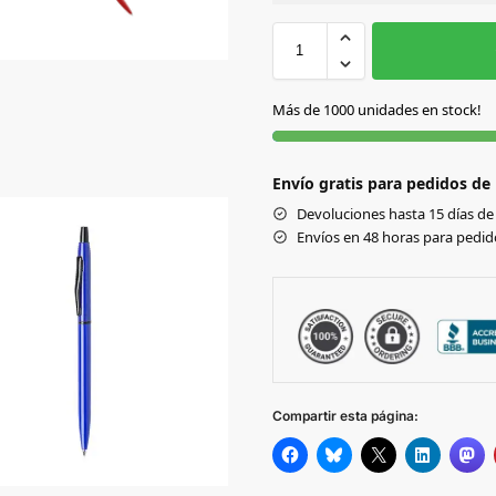
Sin Imprimir
1 tinta
2
AMARILLO
Más de 1000 unidades en stock!
AZUL
Envío gratis para pedidos de
BLANCO
Devoluciones hasta 15 días de 
Envíos en 48 horas para pedido
FUCSIA
NARANJA
NEGRO
Compartir esta página:
ROJO