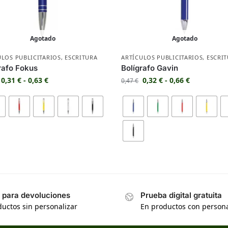
Agotado
Agotado
ULOS PUBLICITARIOS
,
ESCRITURA
ARTÍCULOS PUBLICITARIOS
,
ESCRI
rafo Fokus
Bolígrafo Gavin
0,31
€
-
0,63
€
0,32
€
-
0,66
€
0,47
€
s para devoluciones
Prueba digital gratuita
uctos sin personalizar
En productos con persona