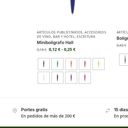
ARTÍCULOS PUBLICITARIOS
,
ACCESORIOS
ARTÍC
DE VINO
,
BAR Y HOTEL
,
ESCRITURA
Bolíg
Minibolígrafo Hall
0,45
€
0,12
€
-
0,25
€
0,18
€
Portes gratis
15 día
En pedidos de más de 200 €
En prod