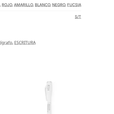
,
ROJO
,
AMARILLO
,
BLANCO
,
NEGRO
,
FUCSIA
S/T
lígrafo
,
ESCRITURA