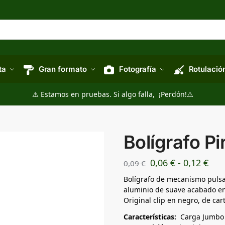
ta
Gran formato
Fotografía
Rotulació
⚠️ Estamos en pruebas. Si algo falla, ¡Perdón!⚠️
Bolígrafo Pi
0,06
€
-
0,12
€
0,09
€
Bolígrafo de mecanismo pulsa
aluminio de suave acabado en 
Original clip en negro, de car
Características:
Carga Jumbo