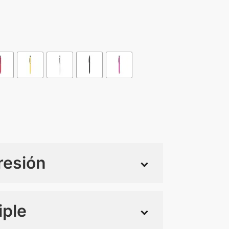
resión
iple