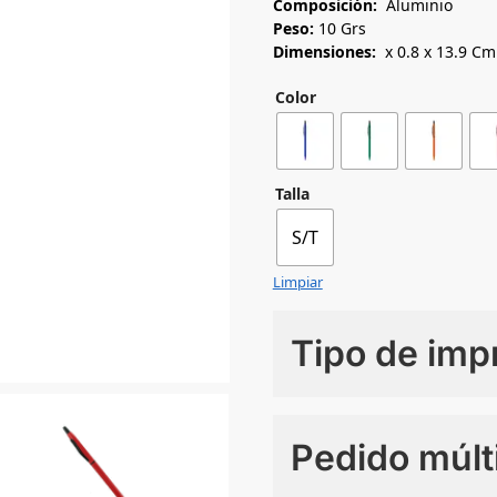
Composición:
Aluminio
Peso:
10 Grs
Dimensiones:
x 0.8 x 13.9 Cm
Color
Talla
S/T
Limpiar
Tipo de imp
Numero de colores
Pedido múlt