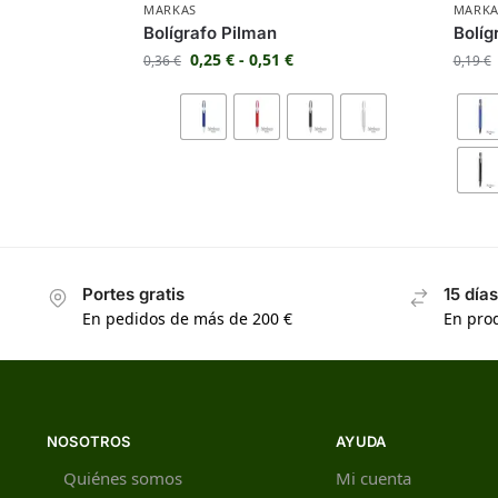
MARKAS
MARKA
Bolígrafo Pilman
Bolíg
0,25
€
-
0,51
€
0,36
€
0,19
€
Portes gratis
15 día
En pedidos de más de 200 €
En prod
NOSOTROS
AYUDA
Quiénes somos
Mi cuenta