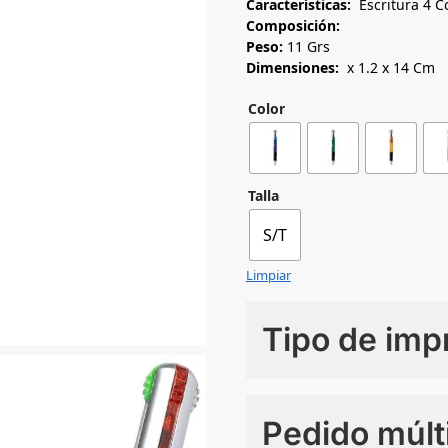
Características:
Escritura 4 C
Composición:
Peso:
11 Grs
Dimensiones:
x 1.2 x 14 Cm
Color
Talla
S/T
Limpiar
Tipo de imp
Numero de colores
Pedido múlt