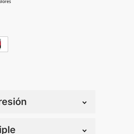
olores
resión
iple