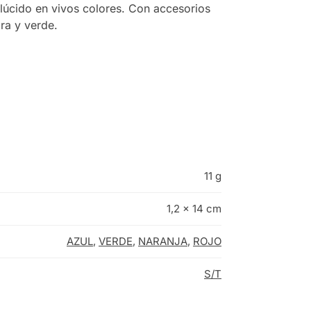
slúcido en vivos colores. Con accesorios
ra y verde.
11 g
1,2 × 14 cm
AZUL
,
VERDE
,
NARANJA
,
ROJO
S/T