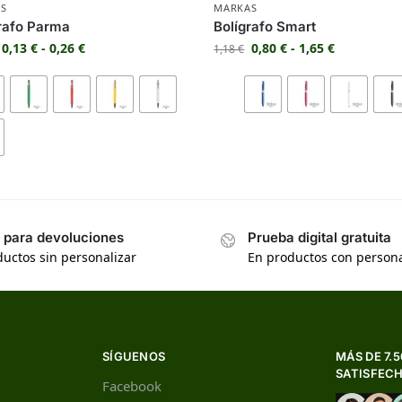
S
MARKAS
rafo Parma
Bolígrafo Smart
0,13
€
-
0,26
€
0,80
€
-
1,65
€
1,18
€
s para devoluciones
Prueba digital gratuita
uctos sin personalizar
En productos con persona
SÍGUENOS
MÁS DE 7.
SATISFEC
Facebook