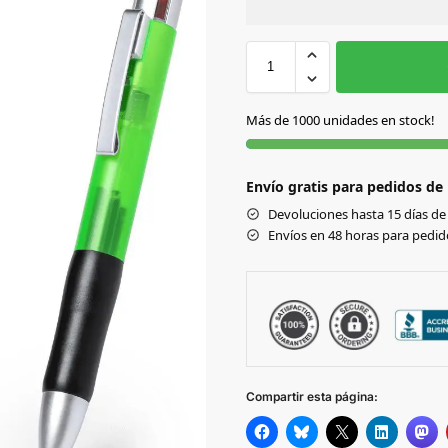
Sin Imprimir
1 tinta
2
AZUL
Más de 1000 unidades en stock!
NARANJA
Envío gratis para pedidos de
ROJO
Devoluciones hasta 15 días de 
Envíos en 48 horas para pedido
VERDE
Compartir esta página: