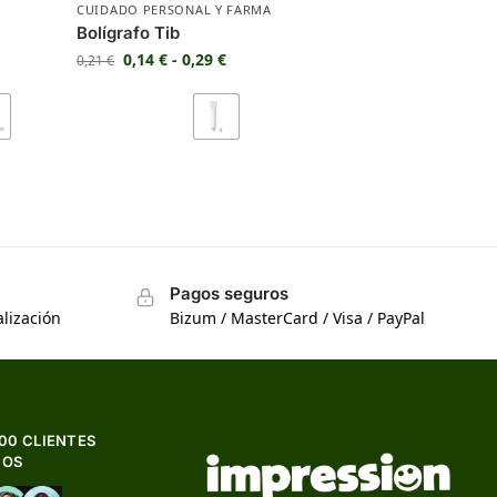
CUIDADO PERSONAL Y FARMA
Bolígrafo Tib
0,14
€
-
0,29
€
0,21
€
Pagos seguros
lización
Bizum / MasterCard / Visa / PayPal
500 CLIENTES
HOS