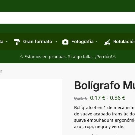
ta
Gran formato
Fotografía
Rotulació
⚠️ Estamos en pruebas. Si algo falla, ¡Perdón!⚠️
ur
Bolígrafo Mu
0,17
€
-
0,36
€
0,26
€
Bolígrafo 4 en 1 de mecanismo
de suave acabado translúcido 
suave empuñadura ergonómica 
azul, roja, negra y verde.