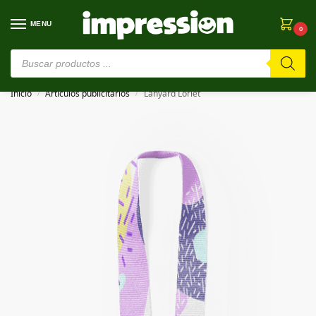
MENU
0
⚠️ Estamos en pruebas. Si algo falla, ¡Perdón!⚠️
Inicio
Artículos publicitarios
Lanyard Loriet
/
/