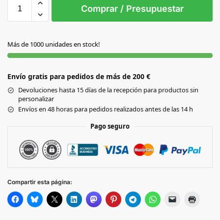
S/T
Comprar / Presupuestar
AMARILLO
Más de 1000 unidades en stock!
AZUL
Envío gratis para pedidos de más de 200 €
BLANCO
Devoluciones hasta 15 días de la recepción para productos sin
personalizar
GRIS
Envíos en 48 horas para pedidos realizados antes de las 14 h
Pago seguro
MARINO
NARANJA
Compartir esta página:
NEGRO
ROJO