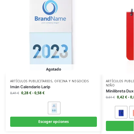
Agotado
ARTÍCULOS PUBLICITARIOS
,
OFICINA Y NEGOCIOS
ARTÍCULOS PUBLI
NIÑO
Imán Calendario Larip
Minilibreta Dux
0,28
€
-
0,58
€
0,41
€
0,42
€
-
0
0,61
€
Escoger opciones