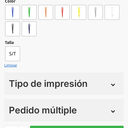
Color
Talla
S/T
Limpiar
Tipo de impresión
Numero de colores
Pedido múltiple
Sin Imprimir
1 tinta
2 tintas
Todo color