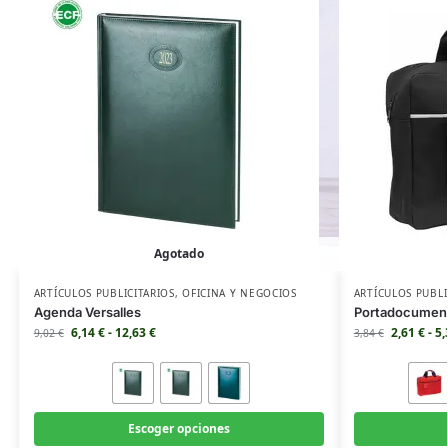
Agotado
ARTÍCULOS PUBLICITARIOS
,
OFICINA Y NEGOCIOS
ARTÍCULOS PUBLI
Agenda Versalles
Portadocument
6,14
€
-
12,63
€
2,61
€
-
5
9,02
€
3,84
€
Escoger opciones