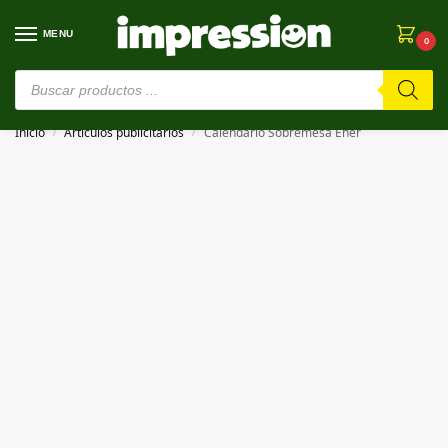
MENU
0
⚠️ Estamos en pruebas. Si algo falla, ¡Perdón!⚠️
Inicio
Artículos publicitarios
Calendario Sobremesa Ener
/
/