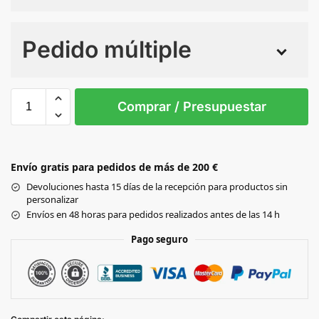
Numero de colores
Pedido múltiple
Sin Imprimir
1 tinta
2 tintas
Todo color
0
Comprar / Presupuestar
Black
Envío gratis para pedidos de más de 200 €
NAVY
Devoluciones hasta 15 días de la recepción para productos sin
personalizar
SAND
Envíos en 48 horas para pedidos realizados antes de las 14 h
Pago seguro
LIGHT BROWN
WHITE