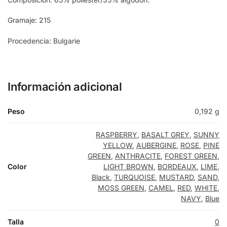
RED
Gramaje: 215
PINE GREEN
Procedencia: Bulgarie
LIME
Información adicional
SUNNY YELLOW
Peso
0,192 g
MUSTARD
RASPBERRY
,
BASALT GREY
,
SUNNY
YELLOW
,
AUBERGINE
,
ROSE
,
PINE
CAMEL
GREEN
,
ANTHRACITE
,
FOREST GREEN
,
Color
LIGHT BROWN
,
BORDEAUX
,
LIME
,
Black
,
TURQUOISE
,
MUSTARD
,
SAND
,
RASPBERRY
MOSS GREEN
,
CAMEL
,
RED
,
WHITE
,
NAVY
,
Blue
BASALT GREY
Talla
0