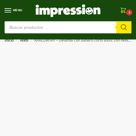
MENU
0
⚠️ Estamos en pruebas. Si algo falla, ¡Perdón!⚠️
Inicio
Textil
KARLOWSKY – Delantal con babero corto Basic con hebilla y bolsillo Short Bib Apron Basic with Buckle and Pocket
/
/