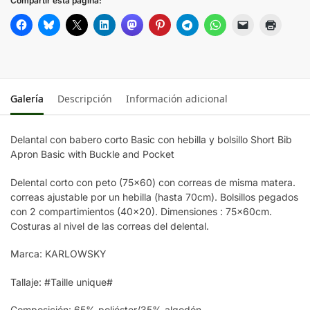
Compartir esta página:
FOREST GREEN
ROSE
AUBERGINE
Galería
Descripción
Información adicional
BORDEAUX
Delantal con babero corto Basic con hebilla y bolsillo Short Bib
Apron Basic with Buckle and Pocket
TURQUOISE
Delental corto con peto (75×60) con correas de misma matera.
correas ajustable por un hebilla (hasta 70cm). Bolsillos pegados
ANTHRACITE
con 2 compartimientos (40×20). Dimensiones : 75x60cm.
Costuras al nivel de las correas del delental.
Blue
Marca: KARLOWSKY
MOSS GREEN
Tallaje: #Taille unique#
Composición: 65% poliéster/35% algodón.