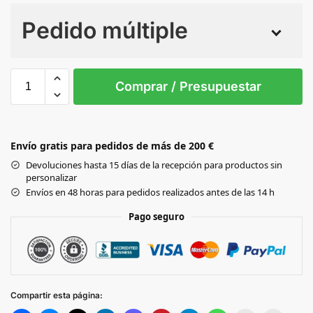
Numero de colores
Pedido múltiple
Sin Imprimir
1 tinta
2 tintas
Todo color
0
Comprar / Presupuestar
Black
Envío gratis para pedidos de más de 200 €
NAVY
Devoluciones hasta 15 días de la recepción para productos sin
personalizar
SAND
Envíos en 48 horas para pedidos realizados antes de las 14 h
Pago seguro
LIGHT BROWN
WHITE
Compartir esta página:
FOREST GREEN