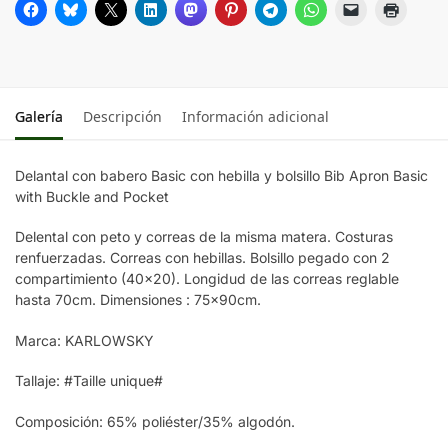
ROSE
AUBERGINE
Galería
Descripción
Información adicional
BORDEAUX
Delantal con babero Basic con hebilla y bolsillo Bib Apron Basic
with Buckle and Pocket
TURQUOISE
Delental con peto y correas de la misma matera. Costuras
renfuerzadas. Correas con hebillas. Bolsillo pegado con 2
ANTHRACITE
compartimiento (40×20). Longidud de las correas reglable
hasta 70cm. Dimensiones : 75x90cm.
Blue
Marca: KARLOWSKY
MOSS GREEN
Tallaje: #Taille unique#
Composición: 65% poliéster/35% algodón.
RED