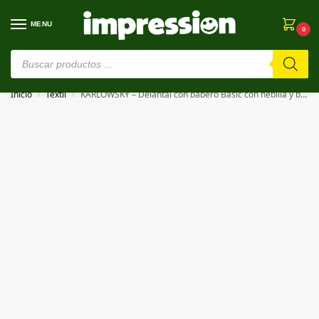
MENU
0
⚠️ Estamos en pruebas. Si algo falla, ¡Perdón!⚠️
Inicio
Textil
KARLOWSKY – Delantal con babero Basic con hebilla y bolsillo Bib Apron Basic with Buckle and Pocket
/
/