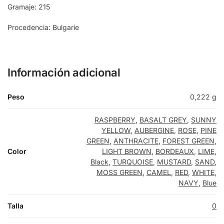
Gramaje: 215
PINE GREEN
Procedencia: Bulgarie
LIME
Información adicional
SUNNY YELLOW
Peso
0,222 g
MUSTARD
RASPBERRY
,
BASALT GREY
,
SUNNY
YELLOW
,
AUBERGINE
,
ROSE
,
PINE
CAMEL
GREEN
,
ANTHRACITE
,
FOREST GREEN
,
Color
LIGHT BROWN
,
BORDEAUX
,
LIME
,
Black
,
TURQUOISE
,
MUSTARD
,
SAND
,
RASPBERRY
MOSS GREEN
,
CAMEL
,
RED
,
WHITE
,
NAVY
,
Blue
BASALT GREY
Talla
0