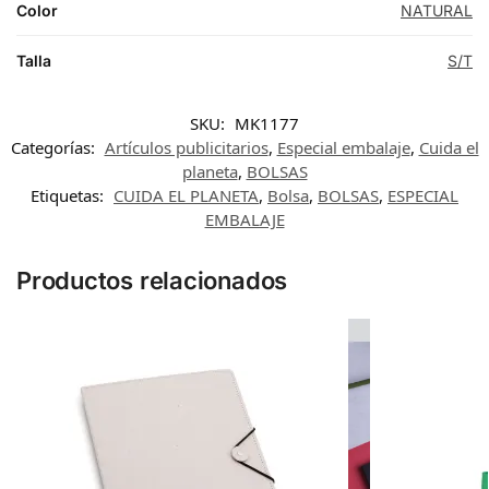
Color
NATURAL
Talla
S/T
SKU:
MK1177
Categorías:
Artículos publicitarios
,
Especial embalaje
,
Cuida el
planeta
,
BOLSAS
Etiquetas:
CUIDA EL PLANETA
,
Bolsa
,
BOLSAS
,
ESPECIAL
EMBALAJE
Productos relacionados