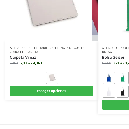
ARTÍCULOS PUBLICITARIOS
,
OFICINA Y NEGOCIOS
,
ARTÍCULOS PUBLI
CUIDA EL PLANETA
BOLSAS
Carpeta Vimaz
Bolsa Geiser
2,12
€
-
4,36
€
0,71
€
-
1
3,11
€
1,04
€
Escoger opciones