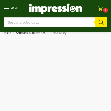
MENU
0
⚠️ Estamos en pruebas. Si algo falla, ¡Perdón!⚠️
Inicio
Artículos publicitarios
Bolsa Miley
/
/