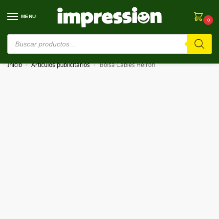
MENU
0
⚠️ Estamos en pruebas. Si algo falla, ¡Perdón!⚠️
Inicio
Artículos publicitarios
Bolsa Cables Helron
/
/