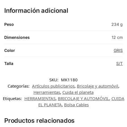
Información adicional
Peso
234 g
Dimensiones
12 cm
Color
GRIS
Talla
S/T
SKU:
MK1180
Categorías:
Artículos publicitarios
,
Bricolaje y automóvil
,
Herramientas
,
Cuida el planeta
Etiquetas:
HERRAMIENTAS
,
BRICOLAJE Y AUTOMÓVIL
,
CUIDA
EL PLANETA
,
Bolsa Cables
Productos relacionados