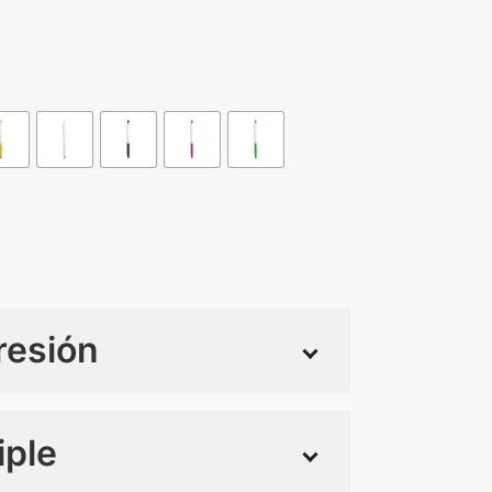
resión
iple