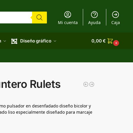
Mi cuenta
Ayuda
Caja
n
Diseño gráfico
0,00
€
0
untero Rulets
mo pulsador en desenfadado diseño bicolor y
do liso especialmente diseñado para marcaje