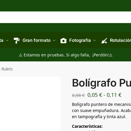
ta
Gran formato
Fotografía
Rotulació
⚠️ Estamos en pruebas. Si algo falla, ¡Perdón!⚠️
 Rulets
Bolígrafo P
0,05
€
-
0,11
€
0,08
€
Bolígrafo puntero de mecanis
con suave empuñadura. Acaba
en tampografía y tinta azul.
Características: