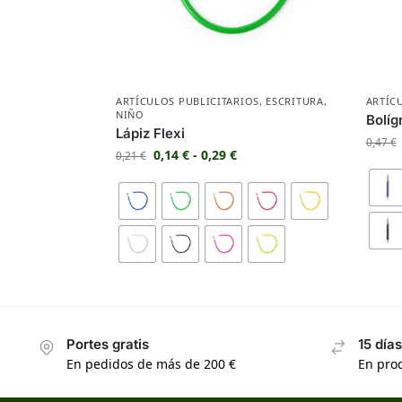
ARTÍCULOS PUBLICITARIOS
,
ESCRITURA
,
ARTÍC
NIÑO
Bolíg
Lápiz Flexi
0,47
€
0,14
€
-
0,29
€
0,21
€
Portes gratis
15 día
En pedidos de más de 200 €
En prod