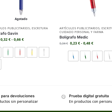
Agotado
ULOS PUBLICITARIOS
,
ESCRITURA
ARTÍCULOS PUBLICITARIOS
,
ESCRI
CUIDADO PERSONAL Y FARMA
rafo Gavin
Bolígrafo Medic
0,32
€
-
0,66
€
0,23
€
-
0,48
€
0,34
€
s para devoluciones
Prueba digital gratuita
uctos sin personalizar
En productos con persona