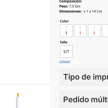
Composición:
Peso:
7.5 Grs
Dimensiones:
x 1 x 14 Cm
Color
Talla
S/T
Limpiar
Tipo de imp
Numero de colores
Pedido múlt