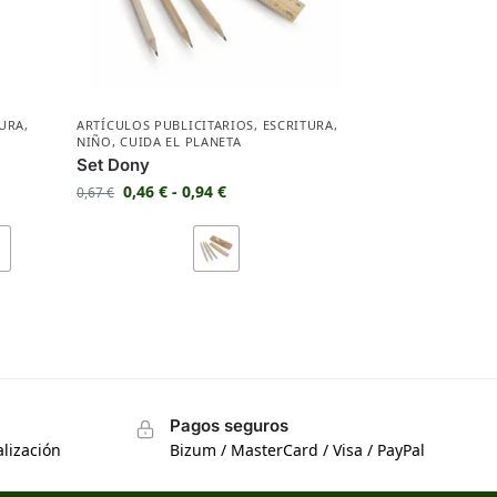
TURA
,
ARTÍCULOS PUBLICITARIOS
,
ESCRITURA
,
NIÑO
,
CUIDA EL PLANETA
Set Dony
0,46
€
-
0,94
€
0,67
€
Pagos seguros
lización
Bizum / MasterCard / Visa / PayPal