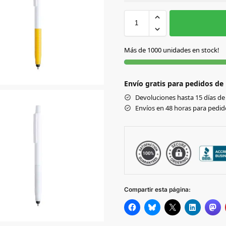
Sin Imprimir
1 tinta
2
AMARILLO
Más de 1000 unidades en stock!
AZUL
Envío gratis para pedidos de
BLANCO
Devoluciones hasta 15 días de 
Envíos en 48 horas para pedido
FUCSIA
NARANJA
NEGRO
Compartir esta página:
ROJO