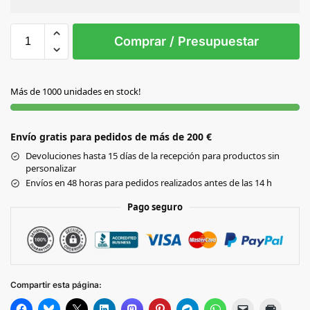
Sin Imprimir
1 tinta
2 tintas
Todo color
S/T
Comprar / Presupuestar
BLANCO
Más de 1000 unidades en stock!
GRIS
Envío gratis para pedidos de más de 200 €
MARINO
Devoluciones hasta 15 días de la recepción para productos sin
personalizar
NEGRO
Envíos en 48 horas para pedidos realizados antes de las 14 h
Pago seguro
Compartir esta página: