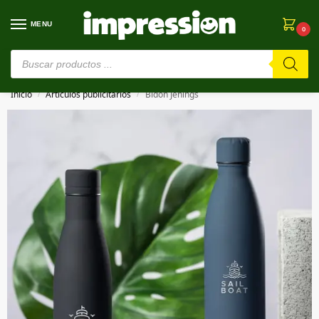
MENU
0
⚠️ Estamos en pruebas. Si algo falla, ¡Perdón!⚠️
Inicio
Artículos publicitarios
Bidón Jenings
/
/