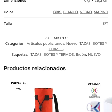
Dimensiones
07,1 × 26,3 cm
Color
GRIS
,
BLANCO
,
NEGRO
,
MARINO
Talla
S/T
SKU:
MK1833
Categorías:
Artículos publicitarios
,
Nuevo
,
TAZAS
,
BOTES Y
TERMOS
Etiquetas:
TAZAS
,
BOTES Y TERMOS
,
Bidón
,
NUEVO
Productos relacionados