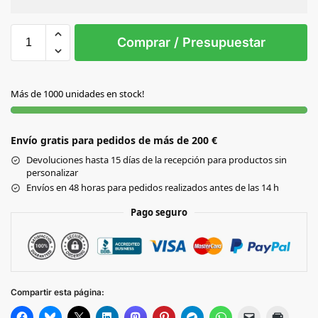
Sin Imprimir
1 tinta
2 tintas
Todo color
S/T
Comprar / Presupuestar
BLANCO
Más de 1000 unidades en stock!
GRIS
Envío gratis para pedidos de más de 200 €
MARINO
Devoluciones hasta 15 días de la recepción para productos sin
personalizar
NEGRO
Envíos en 48 horas para pedidos realizados antes de las 14 h
Pago seguro
Compartir esta página: