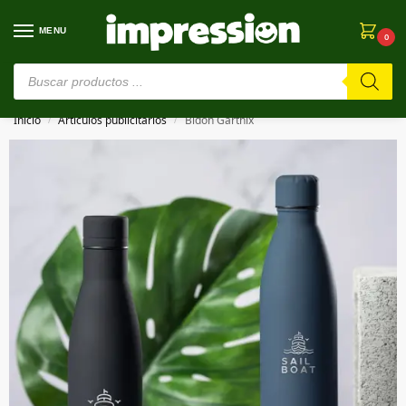
MENU
0
⚠️ Estamos en pruebas. Si algo falla, ¡Perdón!⚠️
Inicio
Artículos publicitarios
Bidón Garthix
/
/