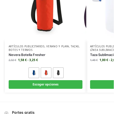
ARTÍCULOS PUBLICITARIOS
,
VERANO Y PLAYA
,
TAZAS
,
ARTÍCULOS PUBLI
BOTES Y TERMOS
LÍNEA SUBLIMAC
Nevera Botella Fresher
Taza Sublimaci
1,58
€
-
3,25
€
1,00
€
-
2
2,32
€
1,48
€
Escoger opciones
Portes gratis