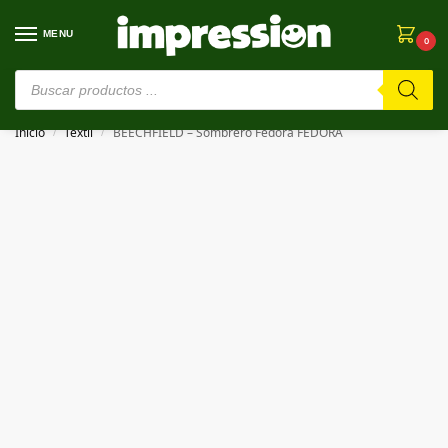
MENU
0
⚠️ Estamos en pruebas. Si algo falla, ¡Perdón!⚠️
Inicio
Textil
BEECHFIELD – Sombrero Fedora FEDORA
/
/