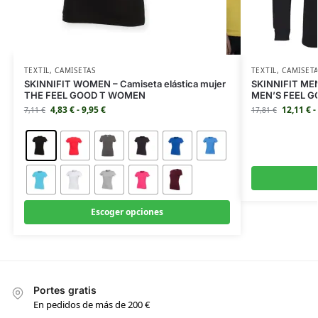
TEXTIL
,
CAMISETAS
TEXTIL
,
CAMISET
SKINNIFIT WOMEN – Camiseta elástica mujer
SKINNIFIT MEN 
THE FEEL GOOD T WOMEN
MEN’S FEEL G
4,83
€
-
9,95
€
12,11
€
-
7,11
€
17,81
€
Escoger opciones
Portes gratis
En pedidos de más de 200 €