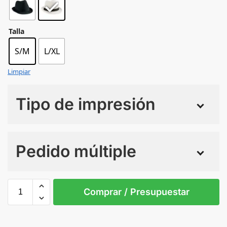
Talla
S/M
L/XL
Limpiar
Tipo de impresión
Numero de colores
Pedido múltiple
Sin Imprimir
1 tinta
2 tintas
Todo color
S/M
L/XL
Comprar / Presupuestar
WHITE/BLACK