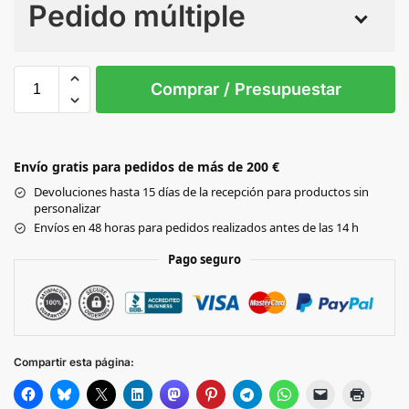
Pedido múltiple
Sin Imprimir
1 tinta
2 tintas
Todo color
0
Comprar / Presupuestar
WHITE/BLACK
Envío gratis para pedidos de más de 200 €
BLACK/BLACK
Devoluciones hasta 15 días de la recepción para productos sin
personalizar
BLACK/LIGHT GREY
Envíos en 48 horas para pedidos realizados antes de las 14 h
Pago seguro
BLACK/CLASSIC RED
BLACK/BRIGHT ROYAL
Compartir esta página:
GREY/BLACK