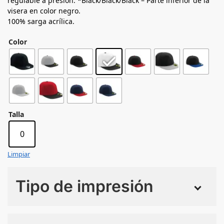
regulable a presión. *Black/Black/Black – Parte inferior de la
visera en color negro.
100% sarga acrílica.
Color
Talla
0
Limpiar
Tipo de impresión
Numero de colores