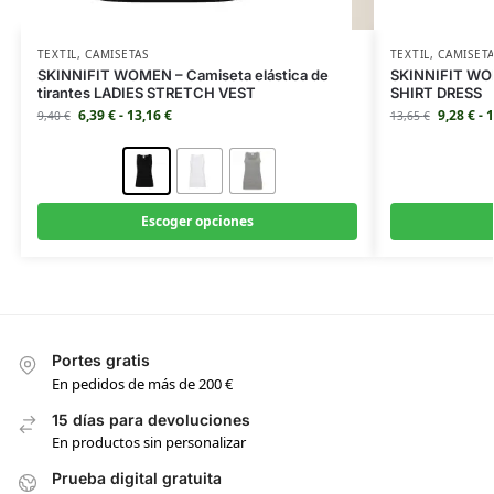
TEXTIL
,
CAMISETAS
TEXTIL
,
CAMISET
SKINNIFIT WOMEN – Camiseta elástica de
SKINNIFIT WOM
tirantes LADIES STRETCH VEST
SHIRT DRESS
6,39
€
-
13,16
€
9,28
€
-
1
9,40
€
13,65
€
Escoger opciones
Portes gratis
En pedidos de más de 200 €
15 días para devoluciones
En productos sin personalizar
Prueba digital gratuita