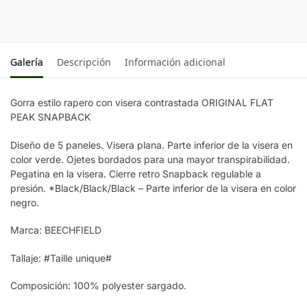
GREY/GREY
CLASSIC RED/BLACK
Galería
Descripción
Información adicional
FRENCH NAVY/CLASSIC RED
Gorra estilo rapero con visera contrastada ORIGINAL FLAT
PEAK SNAPBACK
FRENCH NAVY/FRENCH NAVY
Diseño de 5 paneles. Visera plana. Parte inferior de la visera en
color verde. Ojetes bordados para una mayor transpirabilidad.
BLACK / BLACK / BLACK
Pegatina en la visera. Cierre retro Snapback regulable a
presión. *Black/Black/Black – Parte inferior de la visera en color
negro.
Marca: BEECHFIELD
Tallaje: #Taille unique#
Composición: 100% polyester sargado.