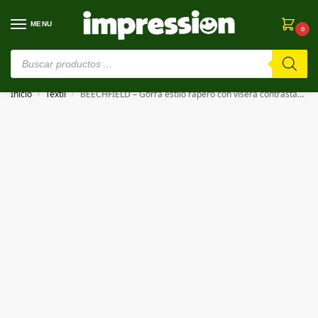
MENU
0
⚠️ Estamos en pruebas. Si algo falla, ¡Perdón!⚠️
Inicio
Textil
BEECHFIELD – Gorra estilo rapero con visera contrastada ORIGINAL FLAT PEAK SNAPBACK
/
/