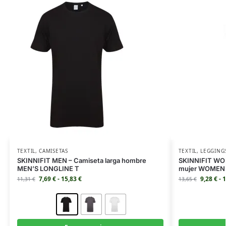
TEXTIL
,
CAMISETAS
TEXTIL
,
LEGGING
SKINNIFIT MEN – Camiseta larga hombre
SKINNIFIT WOM
MEN’S LONGLINE T
mujer WOMEN
7,69
€
-
15,83
€
9,28
€
-
1
11,31
€
13,65
€