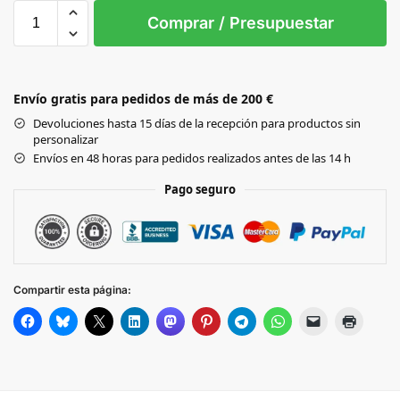
0
Comprar / Presupuestar
Black
Envío gratis para pedidos de más de 200 €
GRAPHITE GREY
Devoluciones hasta 15 días de la recepción para productos sin
personalizar
OLIVE GREEN
Envíos en 48 horas para pedidos realizados antes de las 14 h
Pago seguro
OXFORD NAVY
SAND
Compartir esta página: