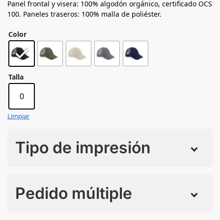
Panel frontal y visera: 100% algodón orgánico, certificado OCS
100. Paneles traseros: 100% malla de poliéster.
Color
Talla
0
Limpiar
Tipo de impresión
Numero de colores
Pedido múltiple
Sin Imprimir
1 tinta
2 tintas
Todo color