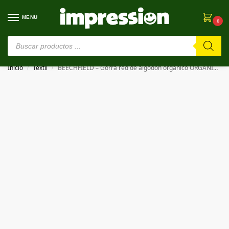
MENU
0
⚠️ Estamos en pruebas. Si algo falla, ¡Perdón!⚠️
Inicio
Textil
BEECHFIELD – Gorra red de algodón orgánico ORGANIC COTTON TRUCKER
/
/