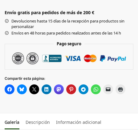
Envío gratis para pedidos de más de 200 €
BOTTLE GREEN
Devoluciones hasta 15 días de la recepción para productos sin
personalizar
BRIGHT ROYAL
Envíos en 48 horas para pedidos realizados antes de las 14 h
Pago seguro
CLASSIC RED
FRENCH NAVY
Compartir esta página:
GRAPHITE GREY
WHITE
Galería
Descripción
Información adicional