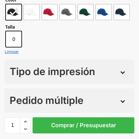
Talla
0
Limpiar
Tipo de impresión
Numero de colores
Pedido múltiple
Sin Imprimir
1 tinta
2 tintas
Todo color
0
Comprar / Presupuestar
Black