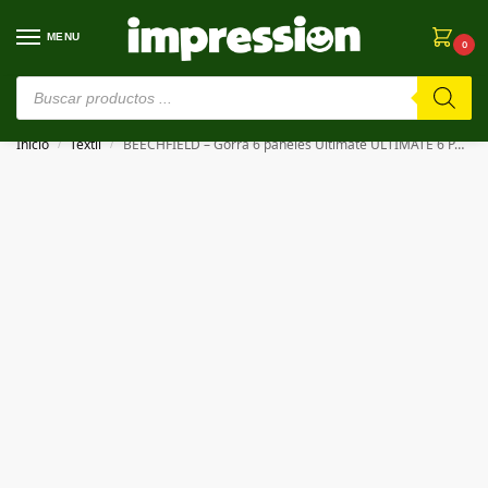
MENU
0
⚠️ Estamos en pruebas. Si algo falla, ¡Perdón!⚠️
Inicio
Textil
BEECHFIELD – Gorra 6 paneles Ultimate ULTIMATE 6 PANEL CAP
/
/