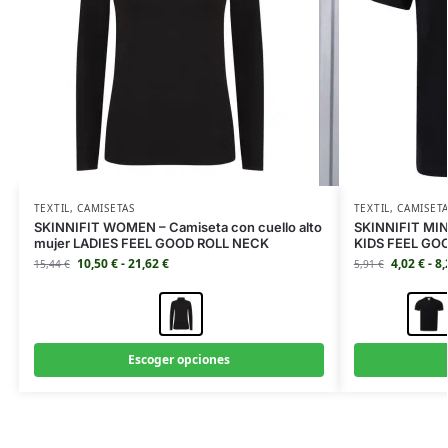
TEXTIL
,
CAMISETAS
TEXTIL
,
CAMISET
SKINNIFIT WOMEN – Camiseta con cuello alto
SKINNIFIT MINI
mujer LADIES FEEL GOOD ROLL NECK
KIDS FEEL GO
10,50
€
-
21,62
€
4,02
€
-
8
15,44
€
5,91
€
Escoger opciones