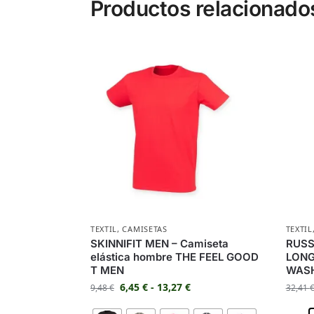
Productos relacionado
TEXTIL
,
CAMISETAS
TEXTIL
SKINNIFIT MEN – Camiseta
RUSS
elástica hombre THE FEEL GOOD
LONG
T MEN
WASH
6,45
€
-
13,27
€
9,48
€
32,41