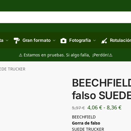
ta
Gran formato
Fotografía
Rotulació
⚠️ Estamos en pruebas. Si algo falla, ¡Perdón!⚠️
UEDE TRUCKER
BEECHFIELD
falso SUED
4,06
€
-
8,36
€
5,97
€
BEECHFIELD
Gorra de falso
SUEDE TRUCKER