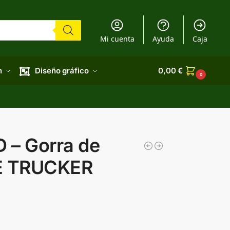
Mi cuenta
Ayuda
Caja
n
Diseño gráfico
0,00
€
0
 – Gorra de
E TRUCKER