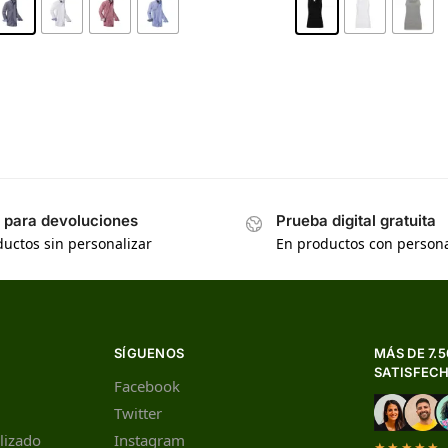
s para devoluciones
Prueba digital gratuita
uctos sin personalizar
En productos con persona
SÍGUENOS
MÁS DE 7.
SATISFEC
Facebook
Twitter
lizado
Instagram
★★★★★