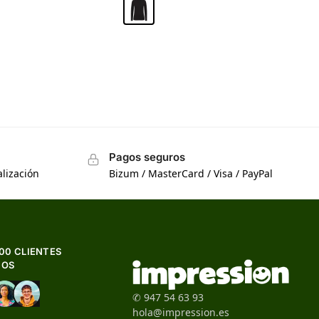
Pagos seguros
lización
Bizum / MasterCard / Visa / PayPal
500 CLIENTES
HOS
✆ 947 54 63 93
hola@impression.es