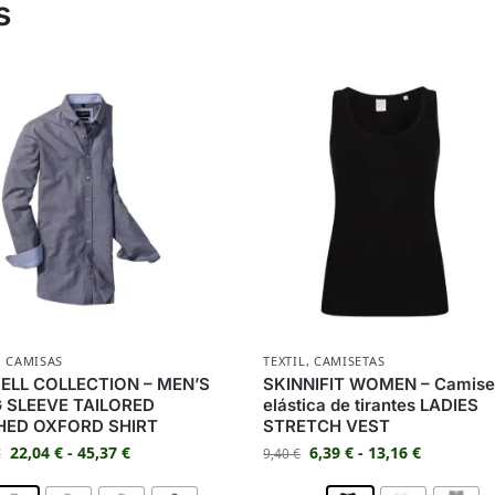
s
,
CAMISAS
TEXTIL
,
CAMISETAS
ELL COLLECTION – MEN’S
SKINNIFIT WOMEN – Camise
 SLEEVE TAILORED
elástica de tirantes LADIES
ED OXFORD SHIRT
STRETCH VEST
22,04
€
-
45,37
€
6,39
€
-
13,16
€
€
9,40
€