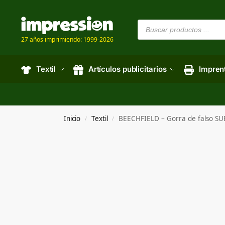
27 años imprimiendo: 1999-2026
Textil
Artículos publicitarios
Impren
Inicio
Textil
BEECHFIELD – Gorra de falso S
/
/