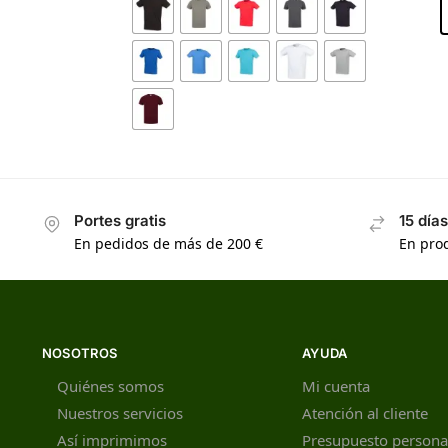
Portes gratis
15 día
En pedidos de más de 200 €
En prod
NOSOTROS
AYUDA
Quiénes somos
Mi cuenta
Nuestros servicios
Atención al cliente
Así imprimimos
Presupuesto persona