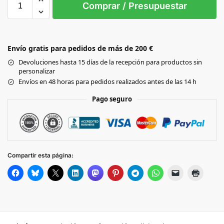
Comprar / Presupuestar
Black
Envío gratis para pedidos de más de 200 €
NAVY
Devoluciones hasta 15 días de la recepción para productos sin
personalizar
PASTEL BLUE
Envíos en 48 horas para pedidos realizados antes de las 14 h
Pago seguro
PASTEL MINT
Beige
Compartir esta página:
PASTEL LEMON
PASTEL PINK