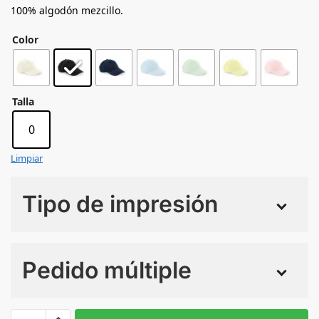
100% algodón mezcillo.
Color
Talla
0
Limpiar
Tipo de impresión
Numero de colores
Pedido múltiple
Sin Imprimir
1 tinta
2 tintas
Todo color
0