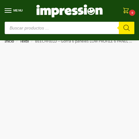
MENU
0
⚠️ Estamos en pruebas. Si algo falla, ¡Perdón!⚠️
Inicio
Textil
BEECHFIELD – Gorra 6 paneles LOW PROFILE 6 PANEL DAD CAP
/
/