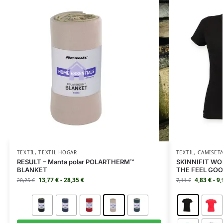
TEXTIL
,
TEXTIL HOGAR
TEXTIL
,
CAMISET
RESULT – Manta polar POLARTHERM™
SKINNIFIT WOM
BLANKET
THE FEEL GO
13,77
€
-
28,35
€
4,83
€
-
9
20,25
€
7,11
€