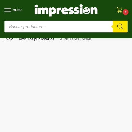
MENU
0
⚠️ Estamos en pruebas. Si algo falla, ¡Perdón!⚠️
Inicio
Artículos publicitarios
Auriculares Tresan
/
/