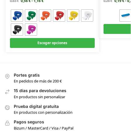
0,56
€
-
1,16
€
0,19
€
-
0
0,83
€
0,28
€
Escoger opciones
Portes gratis
En pedidos de más de 200 €
15 días para devoluciones
En productos sin personalizar
Prueba digital gratuita
En productos con personalización
Pagos seguros
Bizum / MasterCard / Visa / PayPal