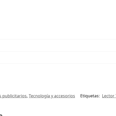
s publicitarios
,
Tecnología y accesorios
Etiquetas:
Lector 
s