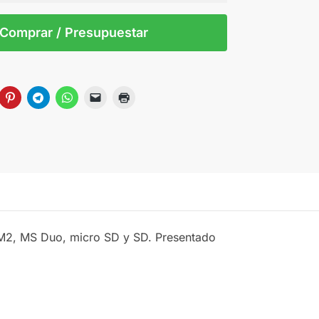
 tintas
Todo color
S/T
Comprar / Presupuestar
s M2, MS Duo, micro SD y SD. Presentado