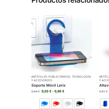
ARTÍCULOS PUBLICITARIOS
,
TECNOLOGÍA
ARTÍC
Y ACCESORIOS
Y ACC
Soporte Móvil Lerix
Altav
0,03
€
-
0,06
€
0,04
€
5,81
€