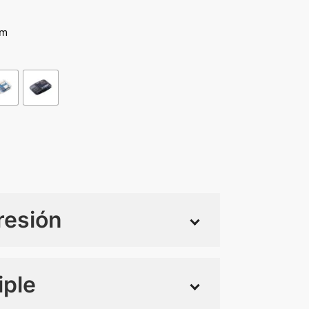
Cm
resión
iple