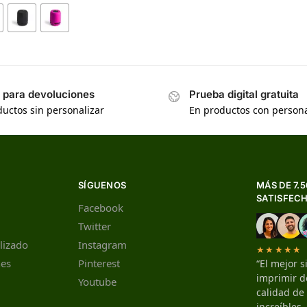
s para devoluciones
Prueba digital gratuita
uctos sin personalizar
En productos con persona
SÍGUENOS
MÁS DE 7.
SATISFEC
Facebook
Twitter
lizado
Instagram
★★★★★
nes
Pinterest
“El mejor s
imprimir de
Youtube
calidad de
increíbles