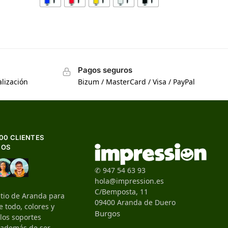
Pagos seguros
lización
Bizum / MasterCard / Visa / PayPal
500 CLIENTES
HOS
✆ 947 54 63 93
hola@impression.es
C/Bemposta, 11
itio de Aranda para
09400 Aranda de Duero
 todo, colores y
Burgos
 los soportes
, además de ser