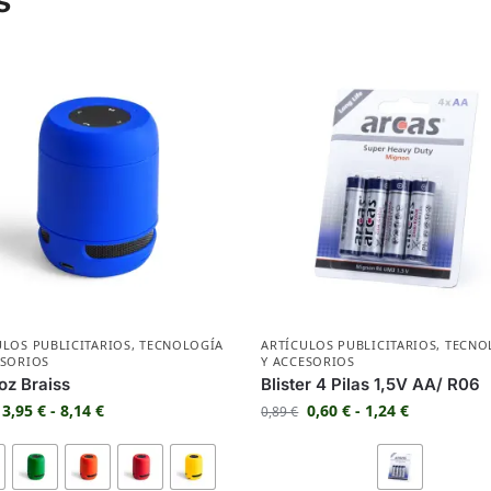
ULOS PUBLICITARIOS
,
TECNOLOGÍA
ARTÍCULOS PUBLICITARIOS
,
TECNO
ESORIOS
Y ACCESORIOS
oz Braiss
Blister 4 Pilas 1,5V AA/ R06
3,95
€
-
8,14
€
0,60
€
-
1,24
€
0,89
€