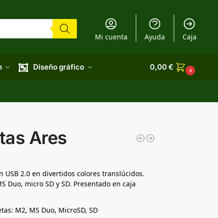
Mi cuenta
Ayuda
Caja
n
Diseño gráfico
0,00
€
0
etas Ares
n USB 2.0 en divertidos colores translúcidos.
S Duo, micro SD y SD. Presentado en caja
etas: M2, MS Duo, MicroSD, SD