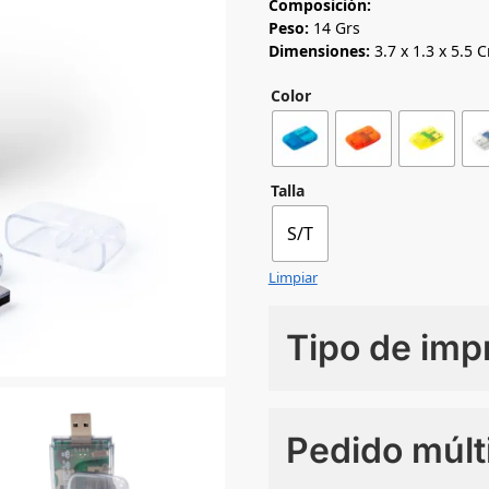
Composición:
Peso:
14 Grs
Dimensiones:
3.7 x 1.3 x 5.5 
Color
Talla
S/T
Limpiar
Tipo de imp
Numero de colores
Pedido múlt