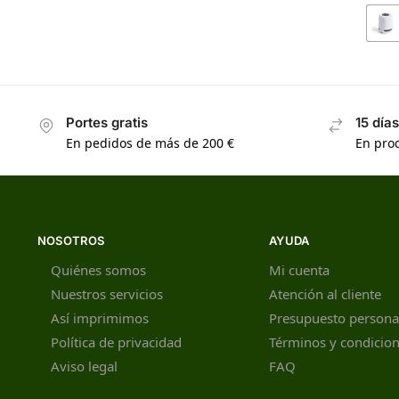
Portes gratis
15 día
En pedidos de más de 200 €
En prod
NOSOTROS
AYUDA
Quiénes somos
Mi cuenta
Nuestros servicios
Atención al cliente
Así imprimimos
Presupuesto persona
Política de privacidad
Términos y condicio
Aviso legal
FAQ