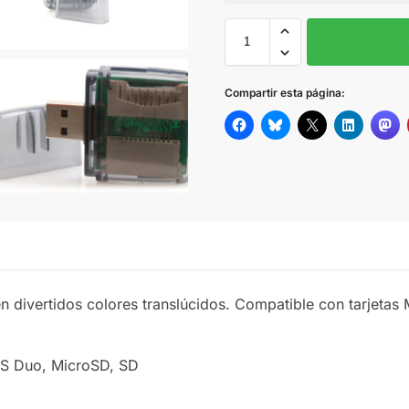
Sin Imprimir
1 tinta
2
AMARILLO
Compartir esta página:
AZUL
BLANCO
NEGRO
ROJO
en divertidos colores translúcidos. Compatible con tarjeta
MS Duo, MicroSD, SD