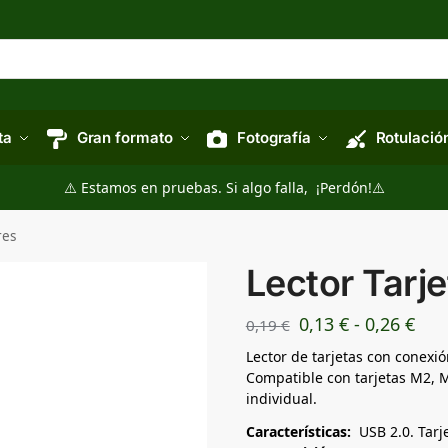
ta
Gran formato
Fotografía
Rotulació
⚠️ Estamos en pruebas. Si algo falla, ¡Perdón!⚠️
res
Lector Tarj
0,13
€
-
0,26
€
0,19
€
Lector de tarjetas con conexió
Compatible con tarjetas M2, M
individual.
Características:
USB 2.0. Tarj