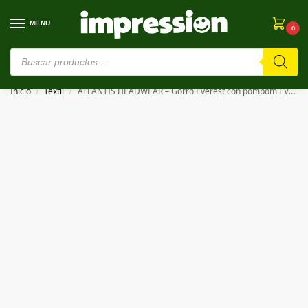
MENU
0
⚠️ Estamos en pruebas. Si algo falla, ¡Perdón!⚠️
Inicio
Textil
ATLANTIS HEADWEAR – Gorro Everest con pompom EVEREST BEANIE
/
/