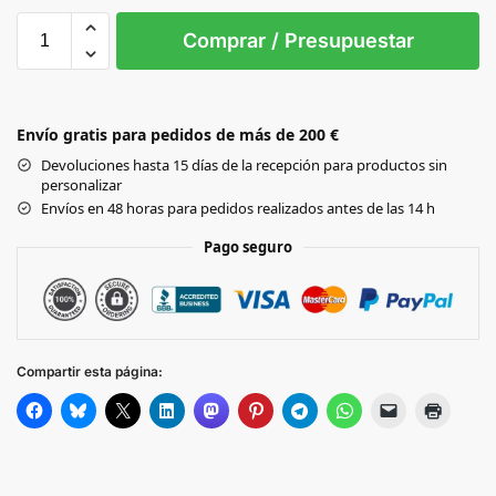
Sin Imprimir
1 tinta
2 tintas
Todo color
0
Comprar / Presupuestar
GREY/GREY
Envío gratis para pedidos de más de 200 €
GREY/FUCHSIA
Devoluciones hasta 15 días de la recepción para productos sin
personalizar
OLIVE GREEN
Envíos en 48 horas para pedidos realizados antes de las 14 h
Pago seguro
BLACK/BURGUNDY
ROYAL/YELLOW
Compartir esta página:
ROYAL/WHITE
ROYAL/LIGHT BLUE