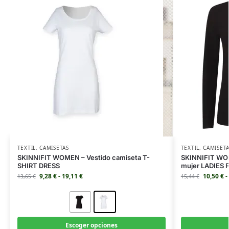
TEXTIL
,
CAMISETAS
TEXTIL
,
CAMISET
SKINNIFIT WOMEN – Vestido camiseta T-
SKINNIFIT WOM
SHIRT DRESS
mujer LADIES
9,28
€
-
19,11
€
10,50
€
-
13,65
€
15,44
€
Escoger opciones