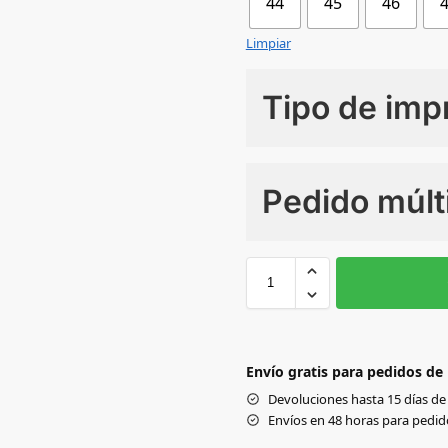
44
45
46
Limpiar
Tipo de imp
Numero de colores
Pedido múlt
Sin Imprimir
1 tinta
2
36
GREY/BLACK/YELLOW
Envío gratis para pedidos de
Devoluciones hasta 15 días de 
Envíos en 48 horas para pedido