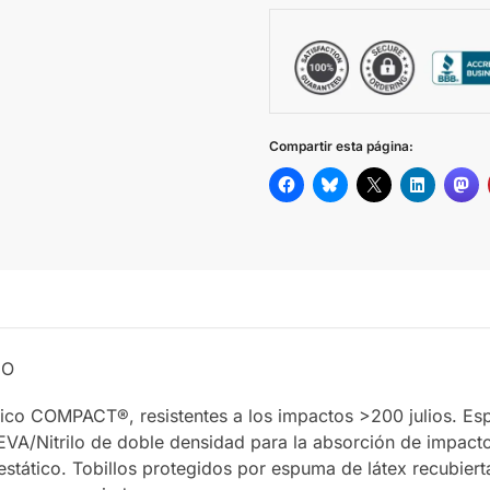
Compartir esta página:
NO
tico COMPACT®, resistentes a los impactos >200 julios. E
VA/Nitrilo de doble densidad para la absorción de impacto
tático. Tobillos protegidos por espuma de látex recubierta