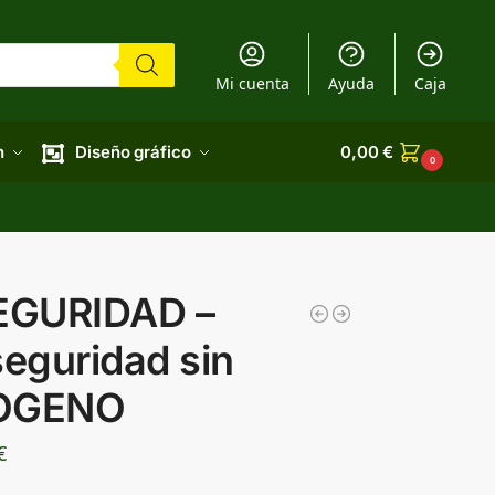
Mi cuenta
Ayuda
Caja
n
Diseño gráfico
0,00
€
0
EGURIDAD –
seguridad sin
ROGENO
€