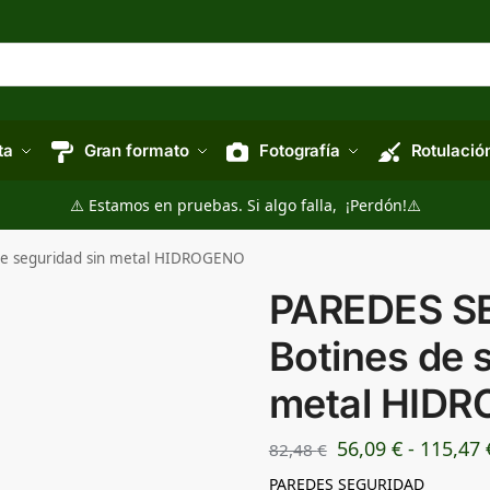
ta
Gran formato
Fotografía
Rotulació
⚠️ Estamos en pruebas. Si algo falla, ¡Perdón!⚠️
e seguridad sin metal HIDROGENO
PAREDES S
Botines de 
metal HID
56,09
€
-
115,47
82,48
€
PAREDES SEGURIDAD