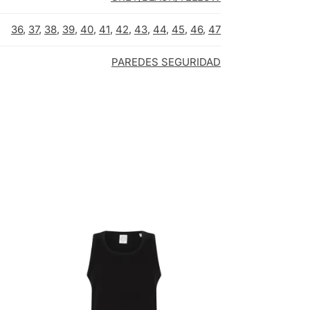
36
,
37
,
38
,
39
,
40
,
41
,
42
,
43
,
44
,
45
,
46
,
47
PAREDES SEGURIDAD