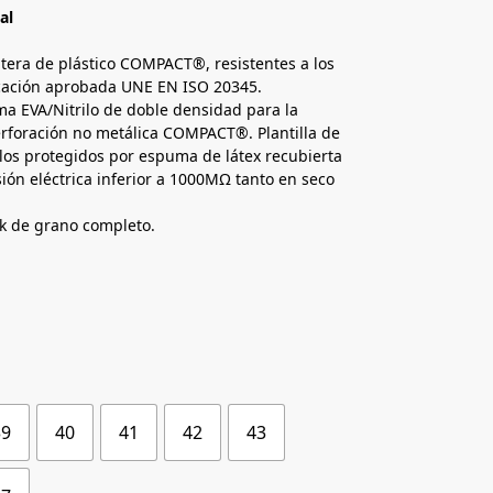
al
tera de plástico COMPACT®, resistentes a los
ficación aprobada UNE EN ISO 20345.
oma EVA/Nitrilo de doble densidad para la
erforación no metálica COMPACT®. Plantilla de
illos protegidos por espuma de látex recubierta
sión eléctrica inferior a 1000MΩ tanto en seco
ck de grano completo.
39
40
41
42
43