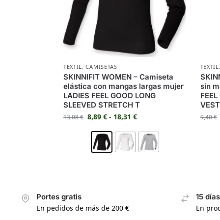
TEXTIL
,
CAMISETAS
TEXTIL
SKINNIFIT WOMEN – Camiseta
SKIN
elástica con mangas largas mujer
sin 
LADIES FEEL GOOD LONG
FEEL
SLEEVED STRETCH T
VEST
8,89
€
-
18,31
€
13,08
€
9,40
€
Portes gratis
15 día
En pedidos de más de 200 €
En prod