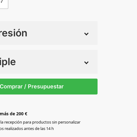
47
resión
iple
 tintas
Todo color
37
38
39
40
41
42
Comprar / Presupuestar
 más de 200 €
la recepción para productos sin personalizar
s realizados antes de las 14 h