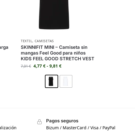
TEXTIL
,
CAMISETAS
arga
SKINNIFIT MINI – Camiseta sin
mangas Feel Good para niños
KIDS FEEL GOOD STRETCH VEST
4,77
€
-
9,81
€
7,01
€
Pagos seguros
lización
Bizum / MasterCard / Visa / PayPal