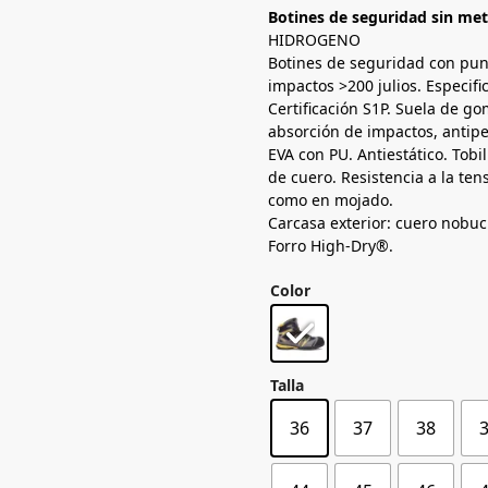
Botines de seguridad sin met
HIDROGENO
Botines de seguridad con pun
impactos >200 julios. Especi
Certificación S1P. Suela de g
absorción de impactos, antip
EVA con PU. Antiestático. Tob
de cuero. Resistencia a la ten
como en mojado.
Carcasa exterior: cuero nobu
Forro High-Dry®.
Color
Talla
36
37
38