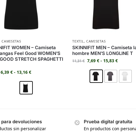
,
CAMISETAS
TEXTIL
,
CAMISETAS
NIFIT WOMEN – Camiseta
SKINNIFIT MEN – Camiseta l
mangas Feel Good WOMEN’S
hombre MEN’S LONGLINE T
 GOOD STRETCH SPAGHETTI
7,69
€
-
15,83
€
11,31
€
6,39
€
-
13,16
€
s para devoluciones
Prueba digital gratuita
uctos sin personalizar
En productos con persona