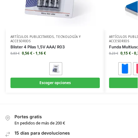
ARTÍCULOS PUBLICITARIOS
,
TECNOLOGÍA Y
ARTÍCULOS PUBLI
ACCESORIOS
ACCESORIOS
Blister 4 Pilas 1,5V AAA/ R03
Funda Multiuso
0,56
€
-
1,16
€
0,15
€
-
0
0,83
€
0,23
€
Escoger opciones
Portes gratis
En pedidos de más de 200 €
15 días para devoluciones