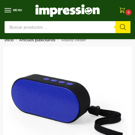
MENU
0
⚠️ Estamos en pruebas. Si algo falla, ¡Perdón!⚠️
Inicio
Artículos publicitarios
Altavoz Helber
/
/