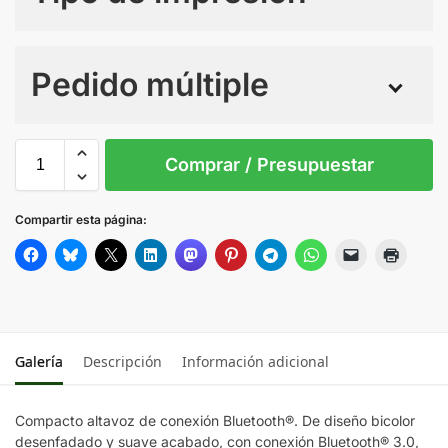
Numero de colores
Pedido múltiple
Sin Imprimir
1 tinta
2 tintas
Todo color
S/T
Comprar / Presupuestar
AMARILLO
Compartir esta página:
AZUL
BLANCO
Galería
Descripción
Información adicional
ROJO
Compacto altavoz de conexión Bluetooth®. De diseño bicolor
desenfadado y suave acabado, con conexión Bluetooth® 3.0,