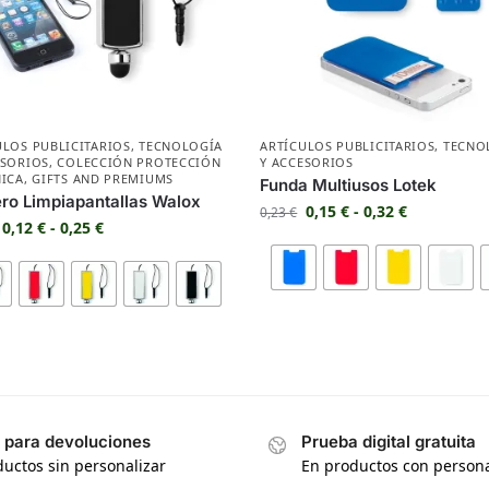
ULOS PUBLICITARIOS
,
TECNOLOGÍA
ARTÍCULOS PUBLICITARIOS
,
TECNO
ESORIOS
,
COLECCIÓN PROTECCIÓN
Y ACCESORIOS
NICA
,
GIFTS AND PREMIUMS
Funda Multiusos Lotek
ro Limpiapantallas Walox
0,15
€
-
0,32
€
0,23
€
0,12
€
-
0,25
€
s para devoluciones
Prueba digital gratuita
uctos sin personalizar
En productos con persona