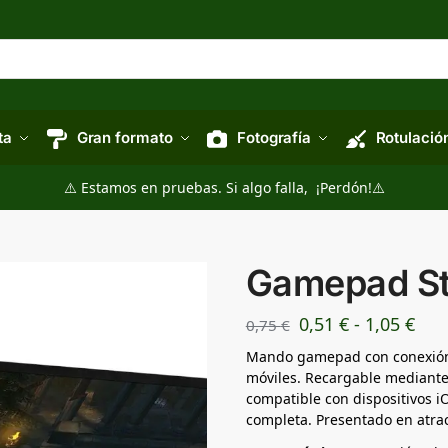
ta
Gran formato
Fotografía
Rotulació
⚠️ Estamos en pruebas. Si algo falla, ¡Perdón!⚠️
Gamepad St
0,51
€
-
1,05
€
0,75
€
Mando gamepad con conexión 
móviles. Recargable mediante 
compatible con dispositivos 
completa. Presentado en atrac