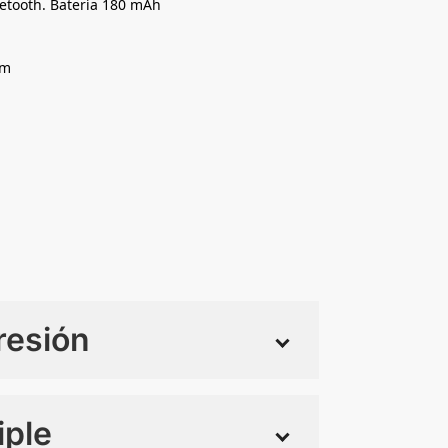
etooth. Batería 180 mAh
Cm
resión
iple