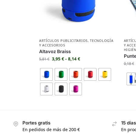
ARTÍCULOS PUBLICITARIOS
,
TECNOLOGÍA
ARTÍC
Y ACCESORIOS
Y ACC
HIGIÉ
Altavoz Braiss
Punte
3,95
€
-
8,14
€
5,81
€
0,18
€
Portes gratis
15 día
En pedidos de más de 200 €
En prod