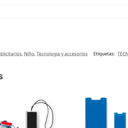
blicitarios
,
Niño
,
Tecnología y accesorios
Etiquetas:
TEC
s