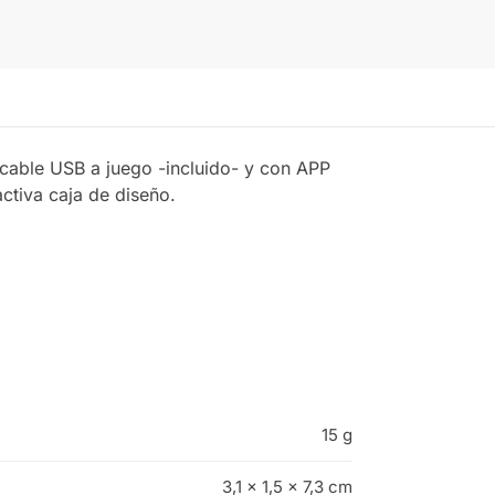
cable USB a juego -incluido- y con APP
ctiva caja de diseño.
15 g
3,1 × 1,5 × 7,3 cm