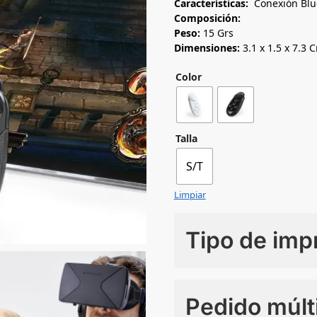
Características:
Conexión Blu
Composición:
Peso:
15 Grs
Dimensiones:
3.1 x 1.5 x 7.3 
Color
Talla
S/T
Limpiar
Tipo de imp
Numero de colores
Pedido múlt