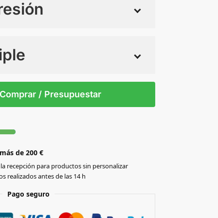
resión
iple
 tintas
Todo color
S/T
Comprar / Presupuestar
 más de 200 €
la recepción para productos sin personalizar
s realizados antes de las 14 h
Pago seguro