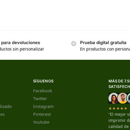
s para devoluciones
Prueba digital gratuita
uctos sin personalizar
En productos con persona
SÍGUENOS
MÁS DE 7.
SATISFEC
Facebook
Twitter
lizado
Instagram
★★★★★
nes
Pinterest
“El mejor s
imprimir de
Youtube
calidad de