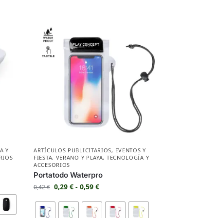
A Y
ARTÍCULOS PUBLICITARIOS
,
EVENTOS Y
RIOS
FIESTA
,
VERANO Y PLAYA
,
TECNOLOGÍA Y
ACCESORIOS
Portatodo Waterpro
0,29
€
-
0,59
€
0,42
€