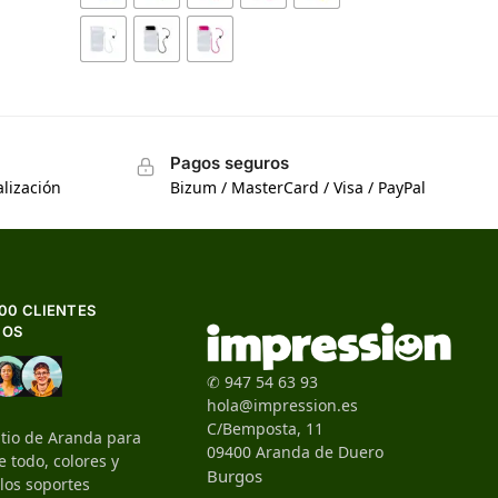
Pagos seguros
lización
Bizum / MasterCard / Visa / PayPal
500 CLIENTES
HOS
✆ 947 54 63 93
hola@impression.es
C/Bemposta, 11
itio de Aranda para
09400 Aranda de Duero
 todo, colores y
Burgos
 los soportes