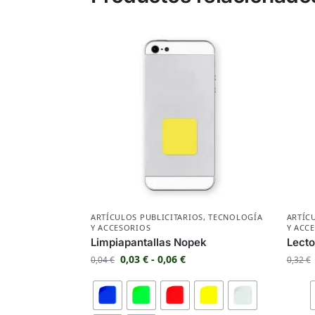
ARTÍCULOS PUBLICITARIOS
,
TECNOLOGÍA
ARTÍC
Y ACCESORIOS
Y ACC
Limpiapantallas Nopek
Lecto
0,03
€
-
0,06
€
0,04
€
0,32
€