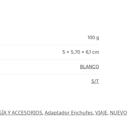
100 g
5 × 5,70 × 6,1 cm
BLANCO
S/T
ÍA Y ACCESORIOS
,
Adaptador Enchufes
,
VIAJE
,
NUEVO