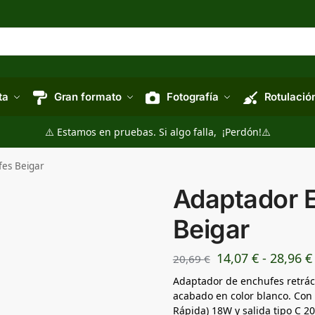
ta
Gran formato
Fotografía
Rotulació
⚠️ Estamos en pruebas. Si algo falla, ¡Perdón!⚠️
es Beigar
Adaptador 
Beigar
14,07
€
-
28,96
€
20,69
€
Adaptador de enchufes retráct
acabado en color blanco. Con
Rápida) 18W y salida tipo C 2