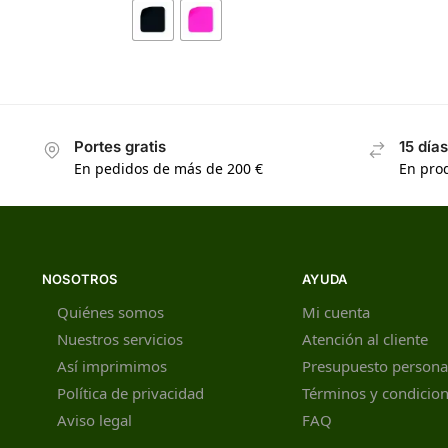
Portes gratis
15 día
En pedidos de más de 200 €
En prod
NOSOTROS
AYUDA
Quiénes somos
Mi cuenta
Nuestros servicios
Atención al cliente
Así imprimimos
Presupuesto persona
Política de privacidad
Términos y condicio
Aviso legal
FAQ