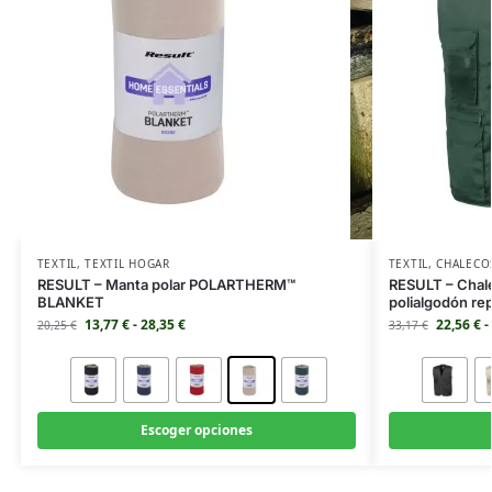
TEXTIL
,
TEXTIL HOGAR
TEXTIL
,
CHALECO
RESULT – Manta polar POLARTHERM™
RESULT – Chale
BLANKET
polialgodón r
13,77
€
-
28,35
€
22,56
€
-
20,25
€
33,17
€
Escoger opciones