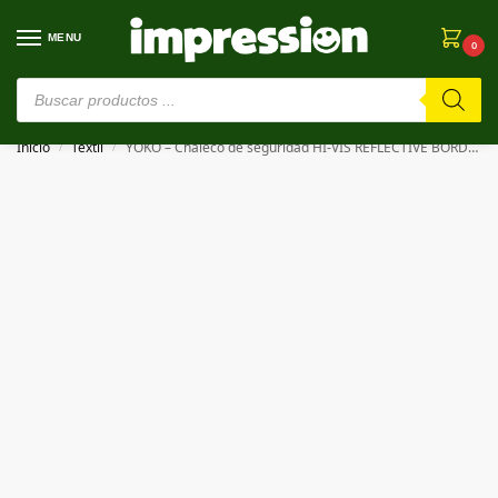
MENU
0
⚠️ Estamos en pruebas. Si algo falla, ¡Perdón!⚠️
Inicio
Textil
YOKO – Chaleco de seguridad HI-VIS REFLECTIVE BORDER KIDS WAISTCOAT
/
/