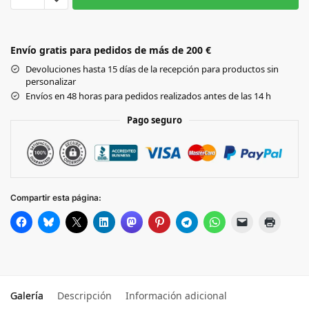
HI VIS YELLOW
Envío gratis para pedidos de más de 200 €
HI VIS ORANGE
Devoluciones hasta 15 días de la recepción para productos sin
personalizar
ROYAL BLUE
Envíos en 48 horas para pedidos realizados antes de las 14 h
Pago seguro
FLUO PINK
SAPPHIRE
Compartir esta página:
PURPLE
Galería
Descripción
Información adicional