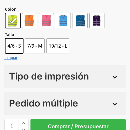
Color
Talla
4/6 - S
7/9 - M
10/12 - L
Limpiar
Tipo de impresión
Numero de colores
Pedido múltiple
Sin Imprimir
1 tinta
2 tintas
Todo color
4/6 - S
7/9 - M
10/12 - L
Comprar / Presupuestar