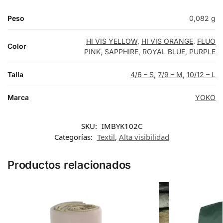
Peso
0,082 g
HI VIS YELLOW
,
HI VIS ORANGE
,
FLUO
Color
PINK
,
SAPPHIRE
,
ROYAL BLUE
,
PURPLE
Talla
4/6 – S
,
7/9 – M
,
10/12 – L
Marca
YOKO
SKU:
IMBYK102C
Categorías:
Textil
,
Alta visibilidad
Productos relacionados