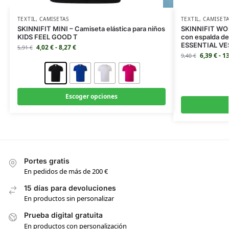
TEXTIL
,
CAMISETAS
TEXTIL
,
CAMISET
SKINNIFIT MINI – Camiseta elástica para niños
SKINNIFIT WOM
KIDS FEEL GOOD T
con espalda d
ESSENTIAL VE
4,02
€
-
8,27
€
5,91
€
6,39
€
-
1
9,40
€
Escoger opciones
Portes gratis
En pedidos de más de 200 €
15 días para devoluciones
En productos sin personalizar
Prueba digital gratuita
En productos con personalización