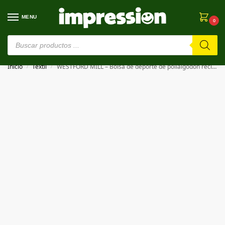
MENU
0
⚠️ Estamos en pruebas. Si algo falla, ¡Perdón!⚠️
Inicio
Textil
WESTFORD MILL – Bolsa de deporte de polialgodón reciclado REVIVE RECYCLED GYMSAC
/
/