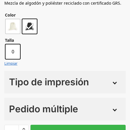
Mezcla de algodón y poliéster reciclado con certificado GRS.
Color
Talla
0
Limpiar
Tipo de impresión
Numero de colores
Pedido múltiple
Sin Imprimir
1 tinta
2 tintas
Todo color
0