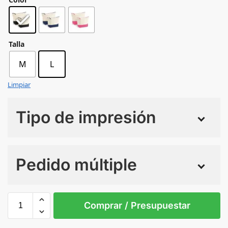
Talla
M
L
Limpiar
Tipo de impresión
Numero de colores
Pedido múltiple
Sin Imprimir
1 tinta
2 tintas
Todo color
L
M
Comprar / Presupuestar
NATURAL/BLACK