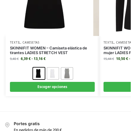
TEXTIL
,
CAMISETAS
TEXTIL
,
CAMISET
SKINNIFIT WOMEN – Camiseta elástica de
SKINNIFIT WOM
tirantes LADIES STRETCH VEST
mujer LADIES
6,39
€
-
13,16
€
10,50
€
-
9,40
€
15,44
€
Escoger opciones
Portes gratis
En pedidos de más de 200 €