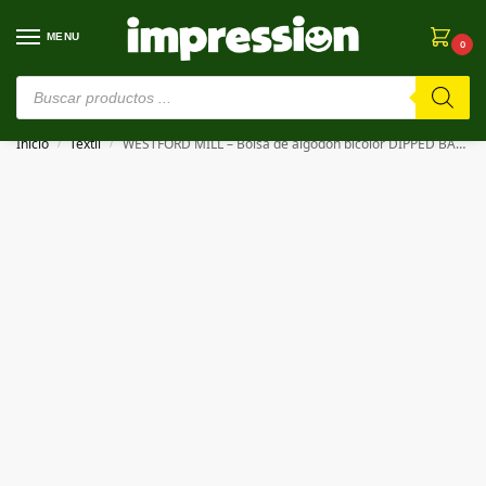
MENU
0
⚠️ Estamos en pruebas. Si algo falla, ¡Perdón!⚠️
Inicio
Textil
WESTFORD MILL – Bolsa de algodón bicolor DIPPED BASE CANVAS ACCESSORY
/
/