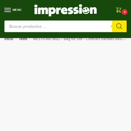
MENU
0
⚠️ Estamos en pruebas. Si algo falla, ¡Perdón!⚠️
Inicio
Textil
WESTFORD MILL – Bag for Life – Contrast Handles BAG FOR LIFE – CONTRAST HANDLES
/
/