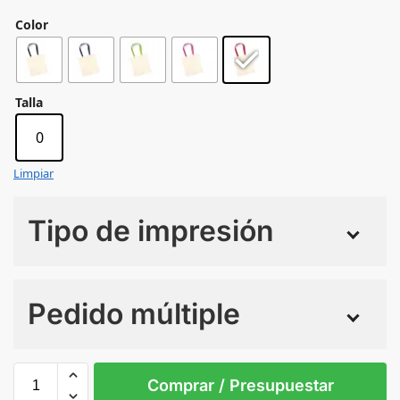
Color
Talla
0
Limpiar
Tipo de impresión
Numero de colores
Pedido múltiple
Sin Imprimir
1 tinta
2 tintas
Todo color
0
Comprar / Presupuestar