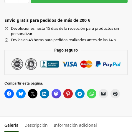
NATURAL/CLASSIC RED
Envío gratis para pedidos de más de 200 €
NATURAL/FUCHSIA
Devoluciones hasta 15 días de la recepción para productos sin
personalizar
NATURAL/LIME GREEN
Envíos en 48 horas para pedidos realizados antes de las 14 h
Pago seguro
NATURAL/BLACK
NATURAL/FRENCH NAVY
Compartir esta página:
Galería
Descripción
Información adicional