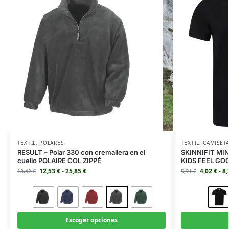
TEXTIL
,
POLARES
TEXTIL
,
CAMISET
RESULT – Polar 330 con cremallera en el
SKINNIFIT MINI
cuello POLAIRE COL ZIPPÉ
KIDS FEEL GO
12,53
€
-
25,85
€
4,02
€
-
8
18,42
€
5,91
€
Escoger opciones