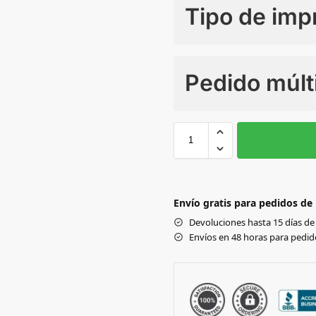
Tipo de imp
Numero de colores
Pedido múlt
Sin Imprimir
1 tinta
2
36
38
WHITE
Envío gratis para pedidos de
Black
Devoluciones hasta 15 días de 
Envíos en 48 horas para pedido
NAVY
GREY
COBALT