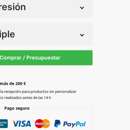
resión
iple
 tintas
Todo color
40
42
44
46
48
50
52
Comprar / Presupuestar
 más de 200 €
la recepción para productos sin personalizar
s realizados antes de las 14 h
Pago seguro