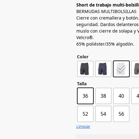
Short de trabajo multi-bolsil
BERMUDAS MULTIBOLSILLAS
Cierre con cremallera y botón.
seguridad. Dardos delanteros. S
muslo con cierre de solapa y V
Velcro®.
65% poliéster/35% algodón.
Color
Talla
36
38
40
52
54
56
Limpiar