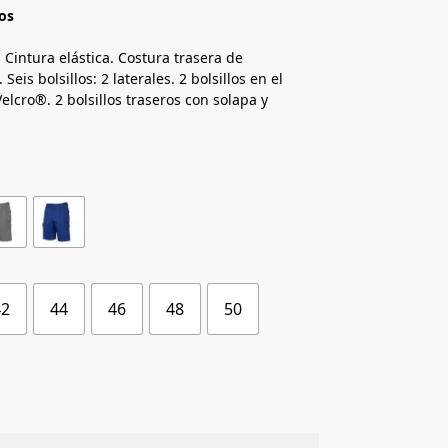
los
 Cintura elástica. Costura trasera de
eis bolsillos: 2 laterales. 2 bolsillos en el
elcro®. 2 bolsillos traseros con solapa y
42
44
46
48
50