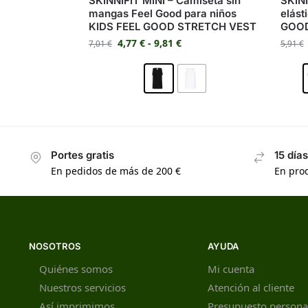
SKINNIFIT MINI – Camiseta sin
SKINN
mangas Feel Good para niños
elást
KIDS FEEL GOOD STRETCH VEST
GOOD
4,77
€
-
9,81
€
7,01
€
5,91
€
Portes gratis
15 día
En pedidos de más de 200 €
En prod
NOSOTROS
AYUDA
Quiénes somos
Mi cuenta
Nuestros servicios
Atención al cliente
Así imprimimos
Presupuesto persona