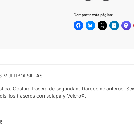
BLUE
Compartir esta página:
DAS MULTIBOLSILLAS
tica. Costura trasera de seguridad. Dardos delanteros. Seis b
lsillos traseros con solapa y Velcro®.
56