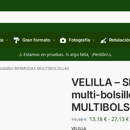
ta
Gran formato
Fotografía
Rotulació
⚠️ Estamos en pruebas. Si algo falla, ¡Perdón!⚠️
i-bolsillos BERMUDAS MULTIBOLSILLAS
VELILLA – S
multi-bols
MULTIBOLS
13,18
€
-
27,13
€
19,38
€
VELILLA