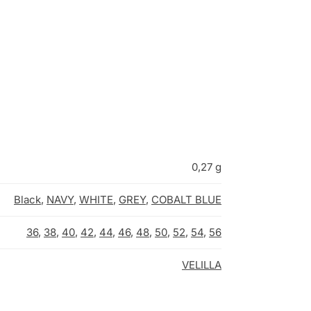
0,27 g
Black
,
NAVY
,
WHITE
,
GREY
,
COBALT BLUE
36
,
38
,
40
,
42
,
44
,
46
,
48
,
50
,
52
,
54
,
56
VELILLA