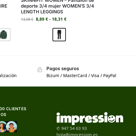
SKINNIFIT WOMEN – Pantalón de
AIRE
deporte 3/4 mujer WOMEN’S 3/4
LENGTH LEGGINGS
8,89
€
-
18,31
€
13,08
€
Pagos seguros
lización
Bizum / MasterCard / Visa / PayPal
500 CLIENTES
HOS
✆ 947 54 63 93
hola@impression.es