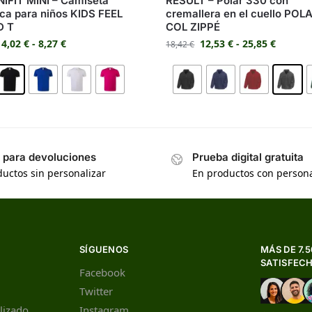
IFIT MINI – Camiseta
RESULT – Polar 330 con
ica para niños KIDS FEEL
cremallera en el cuello POL
 T
COL ZIPPÉ
4,02
€
-
8,27
€
12,53
€
-
25,85
€
18,42
€
s para devoluciones
Prueba digital gratuita
uctos sin personalizar
En productos con persona
SÍGUENOS
MÁS DE 7.
SATISFEC
Facebook
Twitter
lizado
Instagram