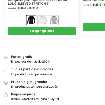
LONG SLEEVED STRETCH T
9,28
€
-
1
13,65
€
8,89
€
-
18,31
€
13,08
€
Escoger opciones
Portes gratis
En pedidos de más de 200 €
15 días para devoluciones
En productos sin personalizar
Prueba digital gratuita
En productos con personalización
Pagos seguros
Bizum / MasterCard / Visa / PayPal