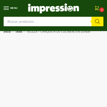
MENU
0
⚠️ Estamos en pruebas. Si algo falla, ¡Perdón!⚠️
Inicio
Textil
VELILLA – CHAQUETA DE COCINERO EN DENIM
/
/