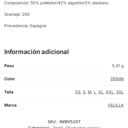
Composición: 55% poliéster/42% algodón/3% elastano.
Gramaje: 260
Procedencia: Espagne
Información adicional
Peso
0,41 g
Color
DENIM
Talla
XS
,
S
,
M
,
L
,
XL
,
XXL
,
3XL
Marca
VELILLA
SKU:
IMBV5207
Categorías:
Textil
,
Chaquetas cocina