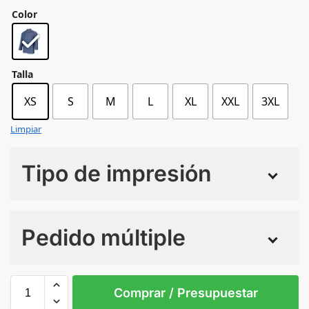
Color
Talla
XS
S
M
L
XL
XXL
3XL
Limpiar
Tipo de impresión
Numero de colores
Pedido múltiple
Sin Imprimir
1 tinta
2 tintas
Todo color
XS
S
M
L
XL
XXL
Comprar / Presupuestar