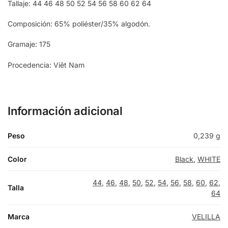
Tallaje: 44 46 48 50 52 54 56 58 60 62 64
Composición: 65% poliéster/35% algodón.
Gramaje: 175
Procedencia: Viêt Nam
Información adicional
Peso
0,239 g
Color
Black
,
WHITE
44
,
46
,
48
,
50
,
52
,
54
,
56
,
58
,
60
,
62
,
Talla
64
Marca
VELILLA