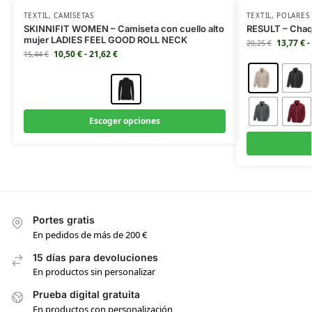
TEXTIL
,
CAMISETAS
TEXTIL
,
POLARES
SKINNIFIT WOMEN – Camiseta con cuello alto
RESULT – Chaq
mujer LADIES FEEL GOOD ROLL NECK
13,77
€
-
20,25
€
10,50
€
-
21,62
€
15,44
€
Escoger opciones
Portes gratis
En pedidos de más de 200 €
15 días para devoluciones
En productos sin personalizar
Prueba digital gratuita
En productos con personalización