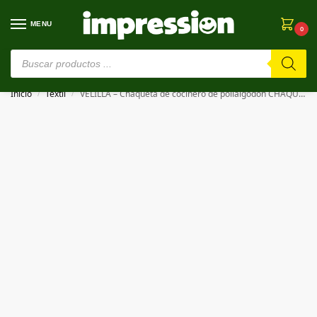
MENU
0
⚠️ Estamos en pruebas. Si algo falla, ¡Perdón!⚠️
Inicio
Textil
VELILLA – Chaqueta de cocinero de polialgodón CHAQUETA DE COCINERO MANGAS CORTAS
/
/