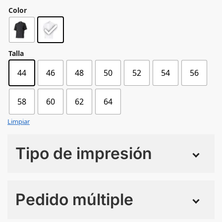
Color
Talla
44
46
48
50
52
54
56
58
60
62
64
Limpiar
Tipo de impresión
Numero de colores
Pedido múltiple
Sin Imprimir
1 tinta
2 tintas
Todo color