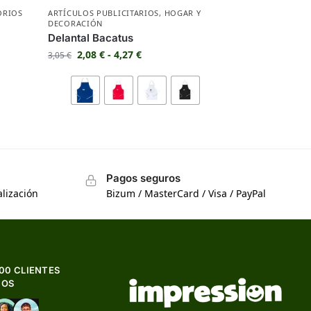
ORIOS
ARTÍCULOS PUBLICITARIOS
,
HOGAR Y
DECORACIÓN
Delantal Bacatus
2,08
€
-
4,27
€
3,05
€
Pagos seguros
lización
Bizum / MasterCard / Visa / PayPal
500 CLIENTES
HOS