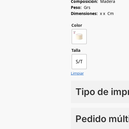
Composición:
Madera
Peso:
Grs
Dimensiones:
x x Cm
Color
Talla
S/T
Limpiar
Tipo de imp
Numero de colores
Pedido múlt