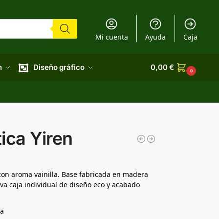
Mi cuenta
Ayuda
Caja
n
Diseño gráfico
0,00
€
0
ica Yiren
 con aroma vainilla. Base fabricada en madera
iva caja individual de diseño eco y acabado
la