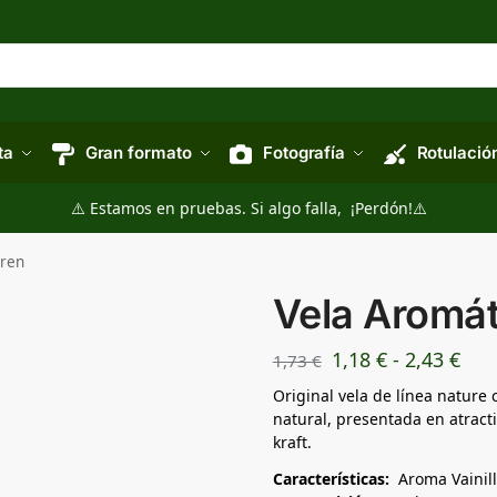
ta
Gran formato
Fotografía
Rotulació
⚠️ Estamos en pruebas. Si algo falla, ¡Perdón!⚠️
iren
Vela Aromát
1,18
€
-
2,43
€
1,73
€
Original vela de línea nature
natural, presentada en atract
kraft.
Características:
Aroma Vainil