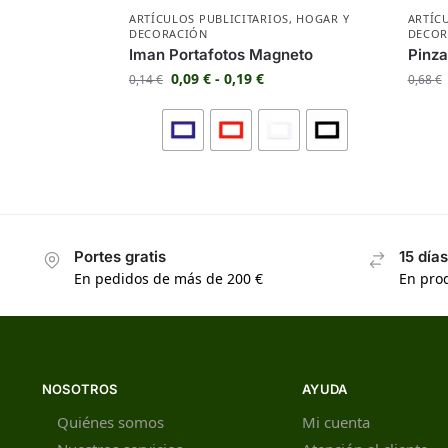
ARTÍCULOS PUBLICITARIOS
,
HOGAR Y
ARTÍC
DECORACIÓN
DECOR
Iman Portafotos Magneto
Pinza
0,09
€
-
0,19
€
0,14
€
0,68
€
Portes gratis
15 día
En pedidos de más de 200 €
En prod
NOSOTROS
AYUDA
Quiénes somos
Mi cuenta