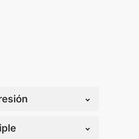
resión
iple