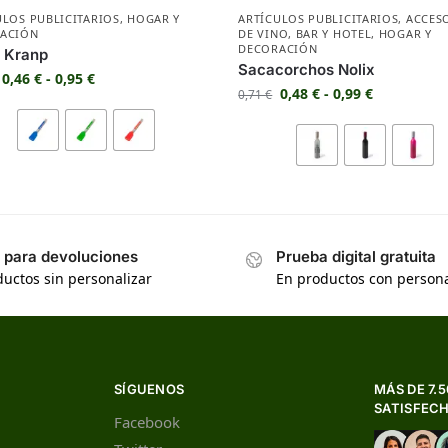
ULOS PUBLICITARIOS
,
HOGAR Y
ARTÍCULOS PUBLICITARIOS
,
ACCES
ACIÓN
DE VINO
,
BAR Y HOTEL
,
HOGAR Y
DECORACIÓN
 Kranp
Sacacorchos Nolix
0,46
€
-
0,95
€
0,48
€
-
0,99
€
0,71
€
s para devoluciones
Prueba digital gratuita
uctos sin personalizar
En productos con persona
SÍGUENOS
MÁS DE 7.
SATISFEC
Facebook