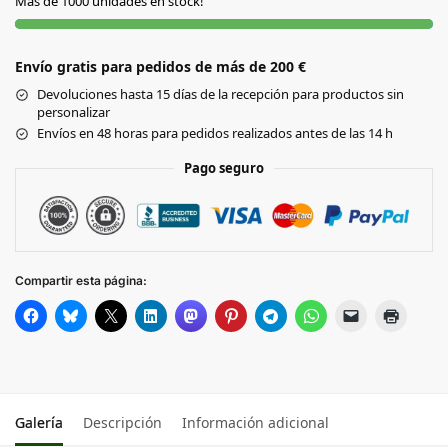
Más de 1000 unidades en stock!
GRIS
Envío gratis para pedidos de más de 200 €
MARINO
Devoluciones hasta 15 días de la recepción para productos sin
personalizar
NATURAL
Envíos en 48 horas para pedidos realizados antes de las 14 h
Pago seguro
NEGRO
Compartir esta página:
Galería
Descripción
Información adicional