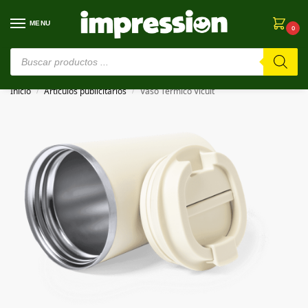
MENU
0
⚠️ Estamos en pruebas. Si algo falla, ¡Perdón!⚠️
Inicio
Artículos publicitarios
Vaso Térmico Vicuit
/
/