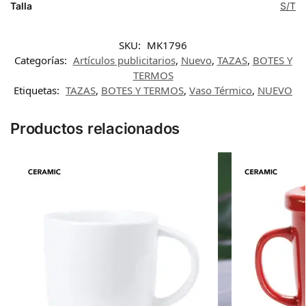
Talla
S/T
SKU:
MK1796
Categorías:
Artículos publicitarios
,
Nuevo
,
TAZAS
,
BOTES Y
TERMOS
Etiquetas:
TAZAS
,
BOTES Y TERMOS
,
Vaso Térmico
,
NUEVO
Productos relacionados