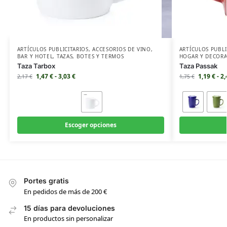
ARTÍCULOS PUBLICITARIOS
,
ACCESORIOS DE VINO
,
ARTÍCULOS PUBLI
BAR Y HOTEL
,
TAZAS
,
BOTES Y TERMOS
HOGAR Y DECOR
Taza Tarbox
Taza Passak
1,47
€
-
3,03
€
1,19
€
-
2
2,17
€
1,75
€
Escoger opciones
Portes gratis
En pedidos de más de 200 €
15 días para devoluciones
En productos sin personalizar