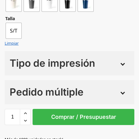
Talla
S/T
Limpiar
Tipo de impresión
Numero de colores
Pedido múltiple
Sin Imprimir
1 tinta
2 tintas
Todo color
S/T
Comprar / Presupuestar
BLANCO